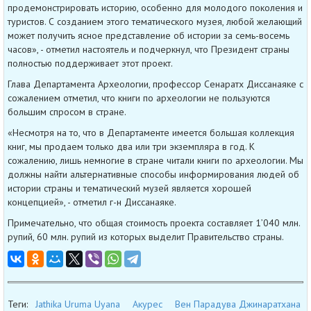
продемонстрировать историю, особенно для молодого поколения и
туристов. С созданием этого тематического музея, любой желающий
может получить ясное представление об истории за семь-восемь
часов», - отметил настоятель и подчеркнул, что Президент страны
полностью поддерживает этот проект.
Глава Департамента Археологии, профессор Сенаратх Диссанаяке с
сожалением отметил, что книги по археологии не пользуются
большим спросом в стране.
«Несмотря на то, что в Департаменте имеется большая коллекция
книг, мы продаем только два или три экземпляра в год. К
сожалению, лишь немногие в стране читали книги по археологии. Мы
должны найти альтернативные способы информирования людей об
истории страны и тематический музей является хорошей
концепцией», - отметил г-н Диссанаяке.
Примечательно, что общая стоимость проекта составляет 1’040 млн.
рупий, 60 млн. рупий из которых выделит Правительство страны.
Теги:
Jathika Uruma Uyana
Акурес
Вен Парадува Джинаратхана