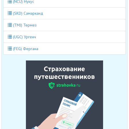
(NCU) Нукус
(SKD) Самарканд
(TMJ) Термез
(UGC) Ургенч
(FEG) Фергана