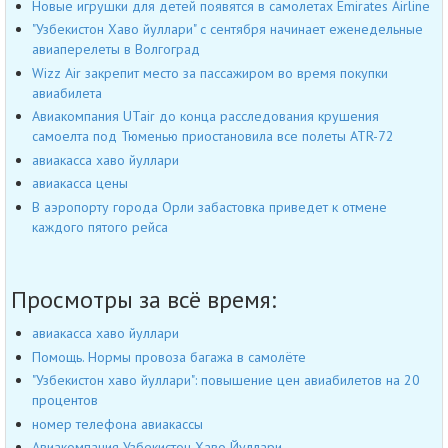
Новые игрушки для детей появятся в самолетах Emirates Airline
"Узбекистон Хаво йуллари" с сентября начинает еженедельные
авиаперелеты в Волгоград
Wizz Air закрепит место за пассажиром во время покупки
авиабилета
Авиакомпания UTair до конца расследования крушения
самоелта под Тюменью приостановила все полеты ATR-72
авиакасса хаво йуллари
авиакасса цены
В аэропорту города Орли забастовка приведет к отмене
каждого пятого рейса
Просмотры за всё время:
авиакасса хаво йуллари
Помощь. Нормы провоза багажа в самолёте
"Узбекистон хаво йуллари": повышение цен авиабилетов на 20
процентов
номер телефона авиакассы
Авиакомпания Узбекистон Хаво Йуллари