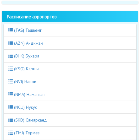
Расписание аэропортов
(TAS) Ташкент
(AZN) Андижан
(BHK) Бухара
(KSQ) Карши
(NVI) Навои
(NMA) Наманган
(NCU) Нукус
(SKD) Самарканд
(TMJ) Термез