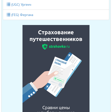
(UGC) Ургенч
(FEG) Фергана