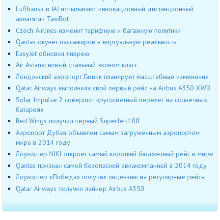
Lufthansa и IAI испытывают инновационный дистанционный
авиатягач TaxiBot
Czech Airlines изменит тарифную и багажную политики
Qantas окунет пассажиров в виртуальную реальность
EasyJet обновил ливрею
Air Astana: новый спальный эконом класс
Лондонский аэропорт Гатвик планирует масштабные изменения
Qatar Airways выполнила свой первый рейс на Airbus A350 XWB
Solar Impulse 2 совершит кругосветный перелет на солнечных
батареях
Red Wings получил первый SuperJet-100
Аэропорт Дубая объявлен самым загруженным аэропортом
мира в 2014 году
Лоукостер NIKI откроет самый короткий бюджетный рейс в мире
Qantas признан самой безопасной авиакомпанией в 2014 году
Лоукостер «Победа» получил лицензию на регулярные рейсы
Qatar Airways получил лайнер Airbus А350