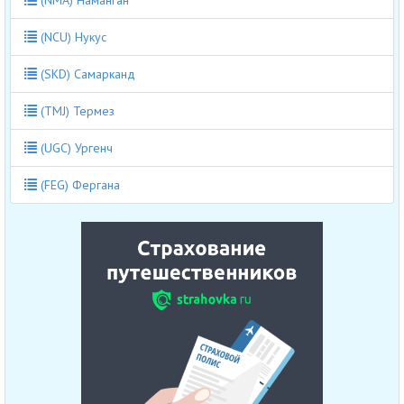
(NCU) Нукус
(SKD) Самарканд
(TMJ) Термез
(UGC) Ургенч
(FEG) Фергана