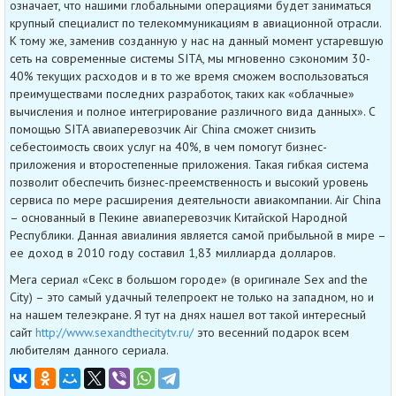
означает, что нашими глобальными операциями будет заниматься
крупный специалист по телекоммуникациям в авиационной отрасли.
К тому же, заменив созданную у нас на данный момент устаревшую
сеть на современные системы SITA, мы мгновенно сэкономим 30-
40% текущих расходов и в то же время сможем воспользоваться
преимуществами последних разработок, таких как «облачные»
вычисления и полное интегрирование различного вида данных». С
помощью SITA авиаперевозчик Air China сможет снизить
себестоимость своих услуг на 40%, в чем помогут бизнес-
приложения и второстепенные приложения. Такая гибкая система
позволит обеспечить бизнес-преемственность и высокий уровень
сервиса по мере расширения деятельности авиакомпании. Air China
– основанный в Пекине авиаперевозчик Китайской Народной
Республики. Данная авиалиния является самой прибыльной в мире –
ее доход в 2010 году составил 1,83 миллиарда долларов.
Мега сериал «Секс в большом городе» (в оригинале Sex and the
City) – это самый удачный телепроект не только на западном, но и
на нашем телеэкране. Я тут на днях нашел вот такой интересный
сайт
http://www.sexandthecitytv.ru/
это весенний подарок всем
любителям данного сериала.