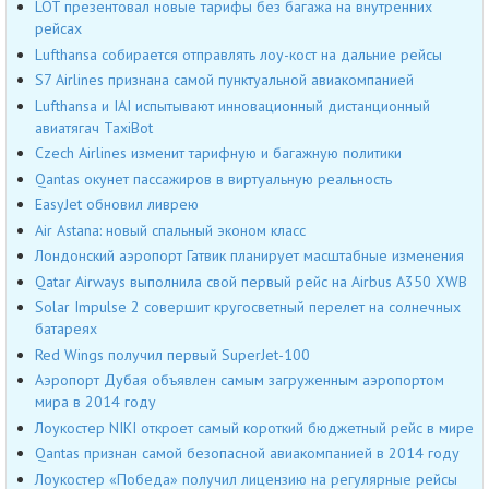
LOT презентовал новые тарифы без багажа на внутренних
рейсах
Lufthansa собирается отправлять лоу-кост на дальние рейсы
S7 Airlines признана самой пунктуальной авиакомпанией
Lufthansa и IAI испытывают инновационный дистанционный
авиатягач TaxiBot
Czech Airlines изменит тарифную и багажную политики
Qantas окунет пассажиров в виртуальную реальность
EasyJet обновил ливрею
Air Astana: новый спальный эконом класс
Лондонский аэропорт Гатвик планирует масштабные изменения
Qatar Airways выполнила свой первый рейс на Airbus A350 XWB
Solar Impulse 2 совершит кругосветный перелет на солнечных
батареях
Red Wings получил первый SuperJet-100
Аэропорт Дубая объявлен самым загруженным аэропортом
мира в 2014 году
Лоукостер NIKI откроет самый короткий бюджетный рейс в мире
Qantas признан самой безопасной авиакомпанией в 2014 году
Лоукостер «Победа» получил лицензию на регулярные рейсы