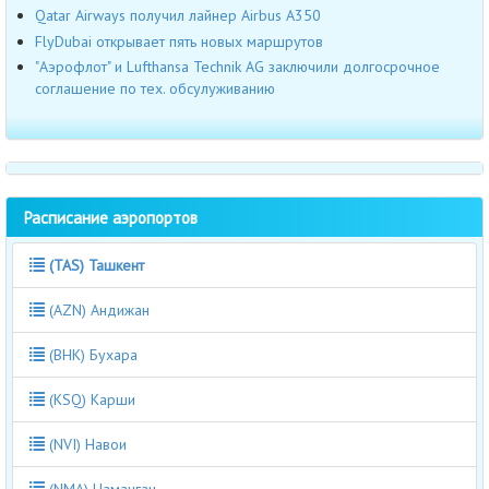
Qatar Airways получил лайнер Airbus А350
FlyDubai открывает пять новых маршрутов
"Аэрофлот" и Lufthansa Technik AG заключили долгосрочное
соглашение по тех. обсулуживанию
Расписание аэропортов
(TAS) Ташкент
(AZN) Андижан
(BHK) Бухара
(KSQ) Карши
(NVI) Навои
(NMA) Наманган