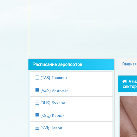
Расписание аэропортов
Главная
(TAS) Ташкент
Азиа
сектор
(AZN) Андижан
(BHK) Бухара
(KSQ) Карши
(NVI) Навои