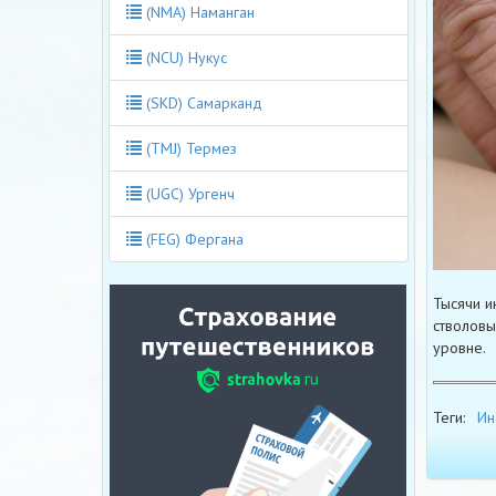
(NMA) Наманган
(NCU) Нукус
(SKD) Самарканд
(TMJ) Термез
(UGC) Ургенч
(FEG) Фергана
Тысячи и
стволовы
уровне.
Теги:
Ин