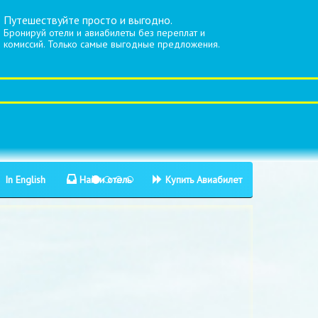
Путешествуйте просто и выгодно.
Бронируй отели и авиабилеты без переплат и
комиссий. Только самые выгодные предложения.
In English
Найти отель
Купить Авиабилет