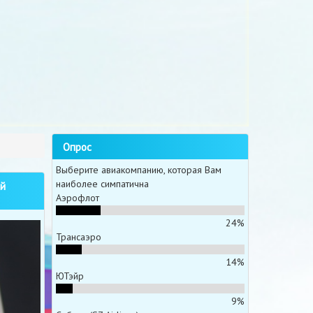
Опрос
Выберите авиакомпанию, которая Вам
наиболее симпатична
й
Аэрофлот
24%
Трансаэро
14%
ЮТэйр
9%