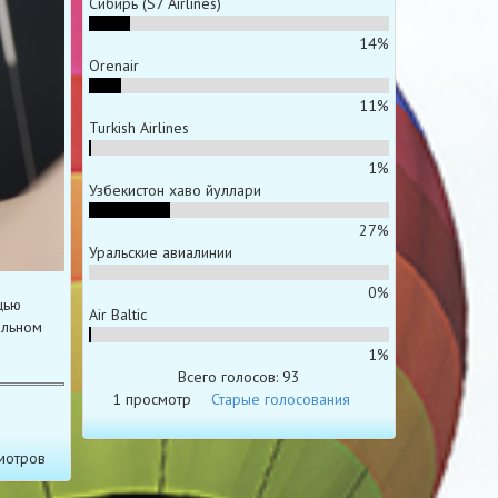
Сибирь (S7 Airlines)
14%
Orenair
11%
Turkish Airlines
1%
Узбекистон хаво йуллари
27%
Уральские авиалинии
0%
щью
Air Baltic
альном
1%
Всего голосов: 93
1 просмотр
Старые голосования
мотров