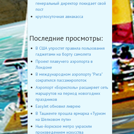
генеральный директор покидает свой
пост
круглосуточная авиакасса
Последние просмотры:
В США упростят правила пользования
гаджетами на борту самолета
Проект плавучего аэропорта в
Лондоне
В международном аэропорту "Рига"
сократился пассажиропоток
Аэропорт «Борисполь» расширяет сеть
маршрутов на период новогодних
праздников
EasyJet обновил ливрею
В Ташкенте прошла ярмарка «Туризм
на Шелковом пути»
Нью-йоркское метро украсили
произведением искусства