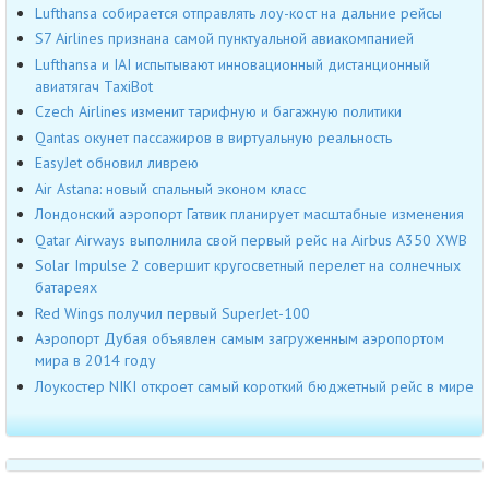
Lufthansa собирается отправлять лоу-кост на дальние рейсы
S7 Airlines признана самой пунктуальной авиакомпанией
Lufthansa и IAI испытывают инновационный дистанционный
авиатягач TaxiBot
Czech Airlines изменит тарифную и багажную политики
Qantas окунет пассажиров в виртуальную реальность
EasyJet обновил ливрею
Air Astana: новый спальный эконом класс
Лондонский аэропорт Гатвик планирует масштабные изменения
Qatar Airways выполнила свой первый рейс на Airbus A350 XWB
Solar Impulse 2 совершит кругосветный перелет на солнечных
батареях
Red Wings получил первый SuperJet-100
Аэропорт Дубая объявлен самым загруженным аэропортом
мира в 2014 году
Лоукостер NIKI откроет самый короткий бюджетный рейс в мире