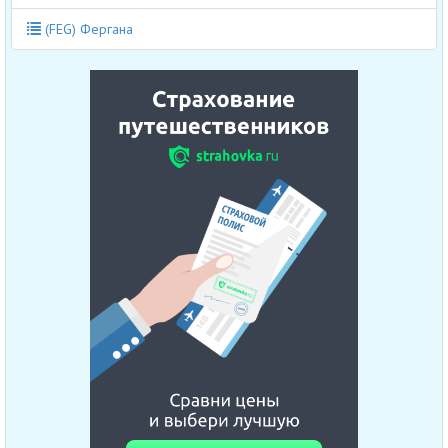
(FEG) Фергана