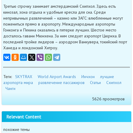
Третью строчку занимает амстердамский Схипхол. Здесь есть
кинозал, зона отдыха и удобные кресла для сна. Среди
непривычных развлечений – казино или ЗАГС: влюбленные могут
пожениться прямо в аэропорту. Международные аэропорты
Гонконга и Пекина оказались в пятерке лучших. Шестое место
досталось гавани Мюнхена. За ним следует аэропорт Цюриха. В
последней тройке лидеров – аэродром Ванкувера, токийский порт
Ханеда и лондонский Хитроу.
Теги:
SKYTRAX
World Airport Awards
Инчхон
лучшие
аэропорта мира
развлечение пассажиров
Статьи
Схипхол
Чанги
5626 просмотров
Relevant Content
похожие темы