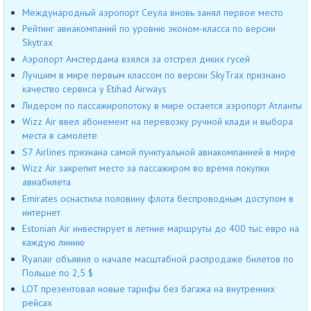
Международный аэропорт Сеула вновь занял первое место
Рейтинг авиакомпаний по уровню эконом-класса по версии
Skytrax
Аэропорт Амстердама взялся за отстрел диких гусей
Лучшим в мире первым классом по версии SkyTrax признано
качество сервиса у Etihad Airways
Лидером по пассажиропотоку в мире остается аэропорт Атланты
Wizz Air ввел абонемент на перевозку ручной клади и выбора
места в самолете
S7 Airlines признана самой пунктуальной авиакомпанией в мире
Wizz Air закрепит место за пассажиром во время покупки
авиабилета
Emirates оснастила половину флота беспроводным доступом в
интернет
Estonian Air инвестирует в летние маршруты до 400 тыс евро на
каждую линию
Ryanair объявил о начале масштабной распродаже билетов по
Польше по 2,5 $
LOT презентовал новые тарифы без багажа на внутренних
рейсах