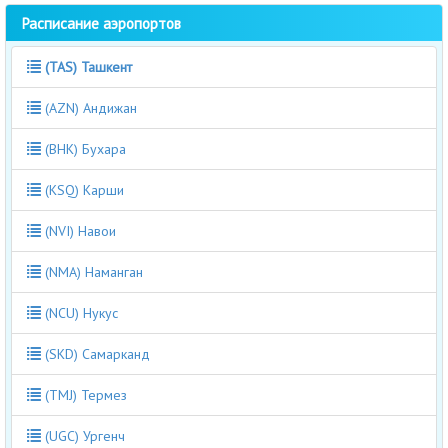
Расписание аэропортов
(TAS) Ташкент
(AZN) Андижан
(BHK) Бухара
(KSQ) Карши
(NVI) Навои
(NMA) Наманган
(NCU) Нукус
(SKD) Самарканд
(TMJ) Термез
(UGC) Ургенч