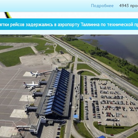
Подробнее
4943 про
тки рейсов задержались в аэропорту Таллинна по технической п