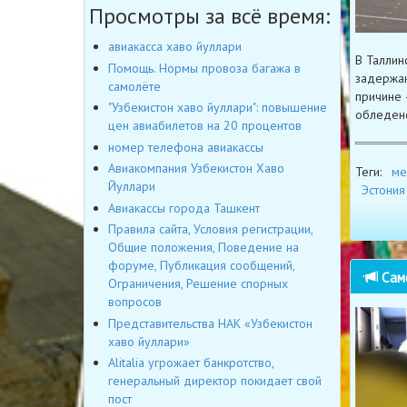
Просмотры за всё время:
авиакасса хаво йуллари
В Таллин
Помощь. Нормы провоза багажа в
задержан
самолёте
причине 
"Узбекистон хаво йуллари": повышение
обледен
цен авиабилетов на 20 процентов
номер телефона авиакассы
Авиакомпания Узбекистон Хаво
Теги:
ме
Йуллари
Эстония
Авиакассы города Ташкент
Правила сайта, Условия регистрации,
Общие положения, Поведение на
форуме, Публикация сообщений,
Само
Ограничения, Решение спорных
вопросов
Представительства НАК «Узбекистон
хаво йуллари»
Alitalia угрожает банкротство,
генеральный директор покидает свой
пост