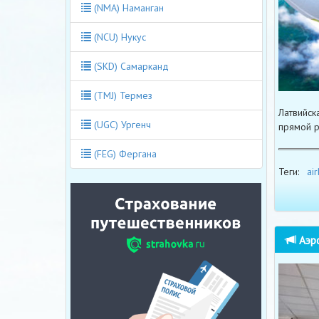
(NMA) Наманган
(NCU) Нукус
(SKD) Самарканд
(TMJ) Термез
Латвийск
(UGC) Ургенч
прямой р
(FEG) Фергана
Теги:
air
Аэро