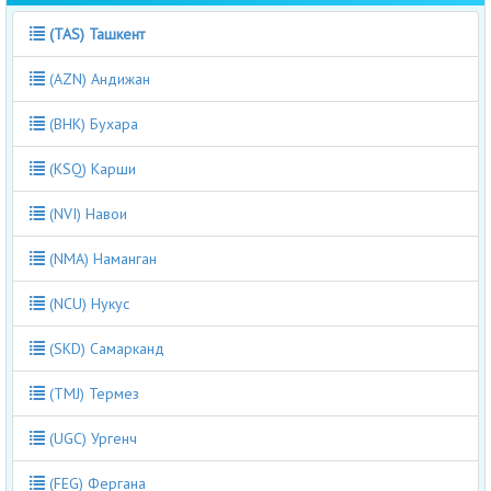
(TAS) Ташкент
(AZN) Андижан
(BHK) Бухара
(KSQ) Карши
(NVI) Навои
(NMA) Наманган
(NCU) Нукус
(SKD) Самарканд
(TMJ) Термез
(UGC) Ургенч
(FEG) Фергана