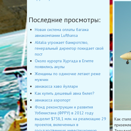
Последние просмотры:
Новая система оплаты багажа
авиакомпании Lufthansa
Alitalia угрожает банкротство,
генеральный директор покидает свой
пост
Около курорта Хургада в Египте
появились акулы
Женщины по одиночке летают реже
мужчин
авиакасса хаво йуллари
Как купить дешевый авиа билет?
авиакасса аэропорт
Фонд реконструкции и развития
Узбекистана (ФРРУ) в 2012 году
выделит $758,1 млн. на реализацию 29
Как стал
проектов, включенных в
приземле
государственную инвестиционную
Трондхей