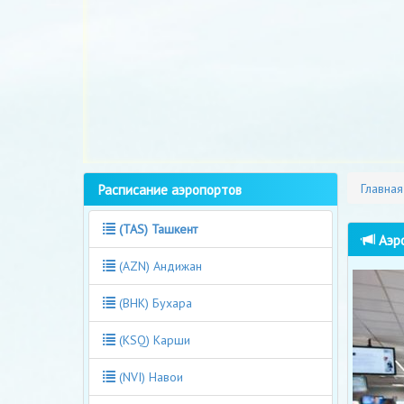
Расписание аэропортов
Главная
(TAS) Ташкент
Аэро
(AZN) Андижан
(BHK) Бухара
(KSQ) Карши
(NVI) Навои