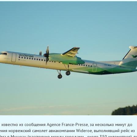
о известно из сообщения Agence France-Presse, за несколько минут до
ния норвежский самолет авиакомпании Wideroe, выполнявший рейс из
ма в Мушеэн (расстояние между городами - около 350 километров), п