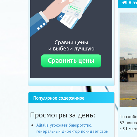
В аэ
Популярное содержимое
Просмотры за день:
По сообщ
52 новых
Alitalia угрожает банкротство,
с 31 мар
генеральный директор покидает свой