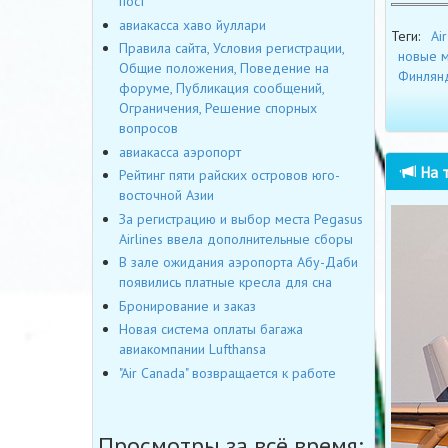
пост
авиакасса хаво йуллари
Теги:
Air
Правила сайта, Условия регистрации,
новые 
Общие положения, Поведение на
Финлян
форуме, Публикация сообщений,
Ограничения, Решение спорных
вопросов
авиакасса аэропорт
На т
Рейтинг пяти райских островов юго-
восточной Азии
За регистрацию и выбор места Pegasus
Airlines ввела дополнительные сборы
В зале ожидания аэропорта Абу-Даби
появились платные кресла для сна
Бронирование и заказ
Новая система оплаты багажа
авиакомпании Lufthansa
"Air Canada" возвращается к работе
Просмотры за всё время: