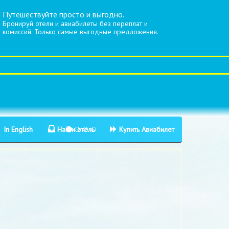
Путешествуйте просто и выгодно.
Бронируй отели и авиабилеты без переплат и
комиссий. Только самые выгодные предложения.
In English
Найти отель
Купить Авиабилет