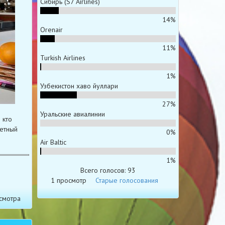
Сибирь (S7 Airlines)
14%
Orenair
11%
Turkish Airlines
1%
Узбекистон хаво йуллари
27%
Уральские авиалинии
 кто
шетный
0%
Air Baltic
1%
Всего голосов: 93
1 просмотр
Старые голосования
смотра