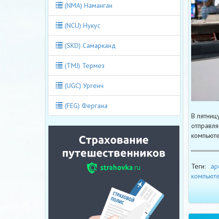
(NMA) Наманган
(NCU) Нукус
(SKD) Самарканд
(TMJ) Термез
(UGC) Ургенч
(FEG) Фергана
В пятниц
отправля
компьюте
Теги:
ар
компьют