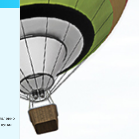
явленно
тпусков –