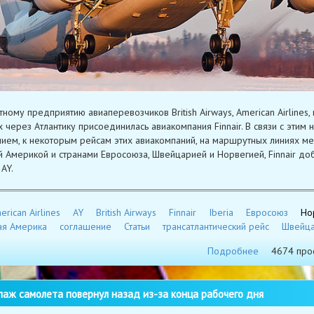
ному предприятию авиаперевозчиков British Airways, American Airlines, и
х через Атлантику присоединилась авиакомпания Finnair. В связи с этим
ием, к некоторым рейсам этих авиакомпаний, на маршрутных линиях м
 Америкой и странами Евросоюза, Швейцарией и Норвегией, Finnair до
AY.
erican Airlines
AY
British Airways
Finnair
Iberia
Евросоюз
Но
ая Америка
соглашение
Статьи
трансатлантический рейс
Швейц
Подробнее
4674 про
аж самолета повернул назад из-за конца рабочего дня