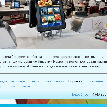
у газета Postimees сообщила что, в аэропорту эстонской столицы, отныне
ется из Таллина в Латвию, Литву или Норвегию может арендовать план
р с безлимитным 3G-интернетом для использования в этих странах.
енда
аэропорт
Латвия
Литва Эстония
Норвегия
планшетный
ер
Статьи
Таллин
Подробнее
4943 про