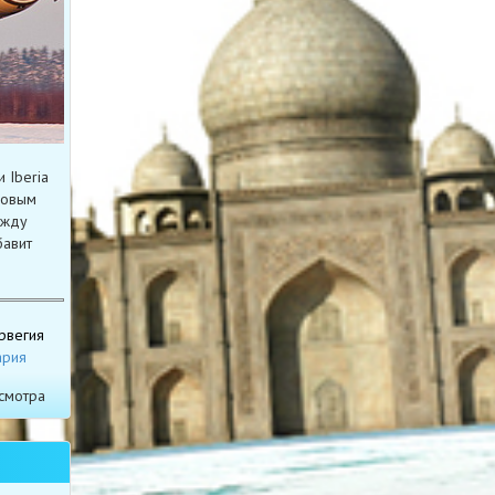
 Iberia
 новым
ежду
бавит
рвегия
ария
смотра