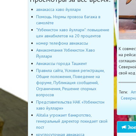
авиакасса хаво йуллари
Помощь. Нормы провоза багажа в
самолёте
"Узбекистон хаво йуллари": повышение
цен авиабилетов на 20 процентов
номер телефона авиакассы
К совмест
Авиакомпания Узбекистон Хаво
на рейса
Йуллари
соглашен
Авиакассы города Ташкент
Северной
Правила сайта, Условия регистрации,
свой код 
Общие положения, Поведение на
форуме, Публикация сообщений,
Ограничения, Решение спорных
Теги:
Am
вопросов
Северн
Представительства НАК «Узбекистон
хаво йуллари»
Alitalia угрожает банкротство,
генеральный директор покидает свой
Экип
пост
круглосуточная авиакасса