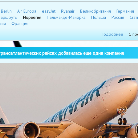
 Berlin
Air Europa
easyJet
Ryanair
Великобритания
Германия
маршруты
Норвегия
Пальма-де-Майорка
Польша
Россия
Стат
дия
Франция
Подробнее
1 пр
рансатлантических рейсах добавилась еще одна компания