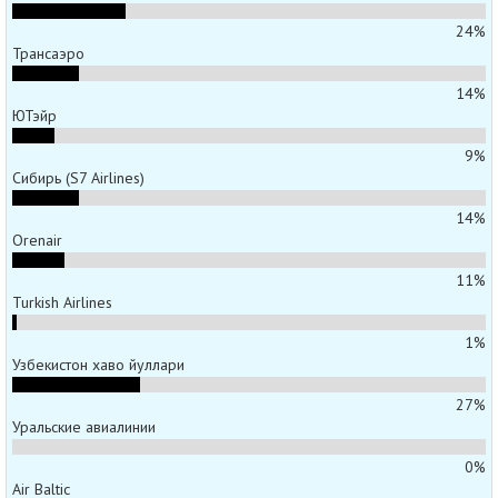
24%
Трансаэро
14%
ЮТэйр
9%
Сибирь (S7 Airlines)
14%
Orenair
11%
Turkish Airlines
1%
Узбекистон хаво йуллари
27%
Уральские авиалинии
0%
Air Baltic