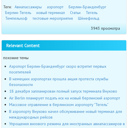
Теги:
Авиапассажиры
аэропорт
Берлин-Бранденбург
Берлин-Тегель
новый терминал
Статьи
Тегель
Темпельхоф
тестовые мероприятия
Шёнефельд
3943 просмотра
Relevant Content
похожие темы
Аэропорт Берлин-Бранденбург скоро встретит первых
посетителей
В немецких аэропортах прошла акция протеста службы
безопасности
18 декабря запланирован полный запуск терминала Внуково
Air Berlin планирует подать иск на новый берлинский аэропорт
Массовое отравление в берлинском аэропорту "Тегель"
В аэропорту Внуково начел обслуживание новый терминал для
международных рейсов
Упрощения визового режима для иностранных авиапассажиров в