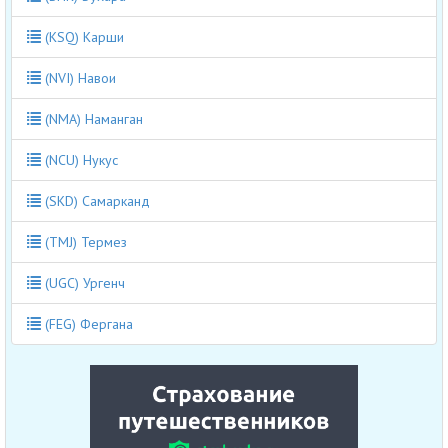
(KSQ) Карши
(NVI) Навои
(NMA) Наманган
(NCU) Нукус
(SKD) Самарканд
(TMJ) Термез
(UGC) Ургенч
(FEG) Фергана