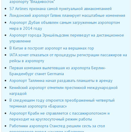
аэропорту "Владивосток"
S7 Airlines признана самой пунктуальной авиакомпанией
Лондонский аэропорт Гатвик планирует масштабные изменения
Аэропорт Дубая объявлен самым загруженным аэропортом
мира в 2014 году
Аэропорт города Эрншёльдсвик переведут на дистанционное
управление
В Китае в построят аэропорт на вершинах гор
IATA хочет отказаться от процедуры регистрации пассажиров на
рейсы в аэропорту
Первая компания вылетевшая из аэропорта Берлин-
Бранденбург станет Germania
Аэропорт Таллинна начал раздавать планшеты в аренду
Кенийский аэропорт отметили престижной международной
наградой
В следующем году откроется преображенный четвертый
терминал аэропорта «Барахас»
Аэропорт Краби не справляется с пассажиропотоком и
переходит на круглосуточный режим работы
Работники аэропорта Станстед решили сесть за стол
переговоров перед началом забастовки