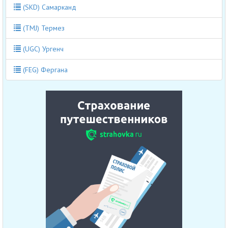
(SKD) Самарканд
(TMJ) Термез
(UGC) Ургенч
(FEG) Фергана