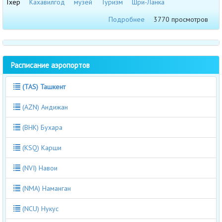
Тхер
Кахавилгод
музей
Туризм
Шри-Ланка
Подробнее
3770 просмотров
Расписание аэропортов
(TAS) Ташкент
(AZN) Андижан
(BHK) Бухара
(KSQ) Карши
(NVI) Навои
(NMA) Наманган
(NCU) Нукус