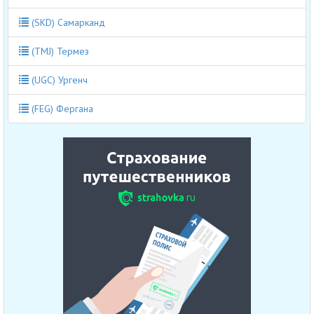
(SKD) Самарканд
(TMJ) Термез
(UGC) Ургенч
(FEG) Фергана