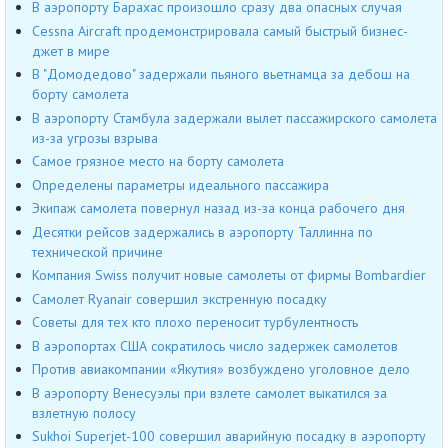
В аэропорту Барахас произошло сразу два опасных случая
Cessna Aircraft продемонстрировала самый быстрый бизнес-
джет в мире
В "Домодедово" задержали пьяного вьетнамца за дебош на
борту самолета
В аэропорту Стамбула задержали вылет пассажирского самолета
из-за угрозы взрыва
Самое грязное место на борту самолета
Определены параметры идеального пассажира
Экипаж самолета повернул назад из-за конца рабочего дня
Десятки рейсов задержались в аэропорту Таллинна по
технической причине
Компания Swiss получит новые самолеты от фирмы Bombardier
Самолет Ryanair совершил экстренную посадку
Советы для тех кто плохо переносит турбулентность
В аэропортах США сократилось число задержек самолетов
Против авиакомпании «Якутия» возбуждено уголовное дело
В аэропорту Венесуэлы при взлете самолет выкатился за
взлетную полосу
Sukhoi Superjet-100 совершил аварийную посадку в аэропорту