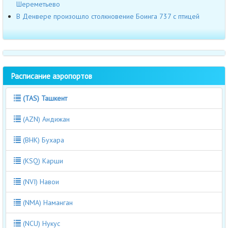
Шереметьево
В Денвере произошло столкновение Боинга 737 с птицей
Расписание аэропортов
(TAS) Ташкент
(AZN) Андижан
(BHK) Бухара
(KSQ) Карши
(NVI) Навои
(NMA) Наманган
(NCU) Нукус