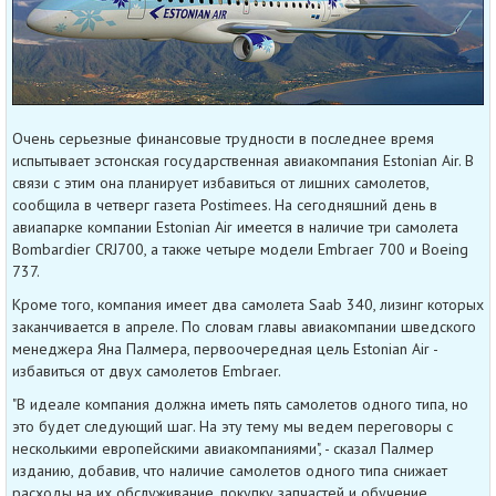
Очень серьезные финансовые трудности в последнее время
испытывает эстонская государственная авиакомпания Estonian Air. В
связи с этим она планирует избавиться от лишних самолетов,
сообщила в четверг газета Postimees. На сегодняшний день в
авиапарке компании Estonian Air имеется в наличие три самолета
Bombardier CRJ700, а также четыре модели Embraer 700 и Boeing
737.
Кроме того, компания имеет два самолета Saab 340, лизинг которых
заканчивается в апреле. По словам главы авиакомпании шведского
менеджера Яна Палмера, первоочередная цель Estonian Air -
избавиться от двух самолетов Embraer.
"В идеале компания должна иметь пять самолетов одного типа, но
это будет следующий шаг. На эту тему мы ведем переговоры с
несколькими европейскими авиакомпаниями", - сказал Палмер
изданию, добавив, что наличие самолетов одного типа снижает
расходы на их обслуживание, покупку запчастей и обучение