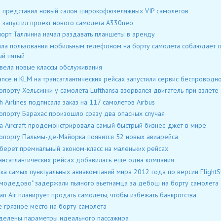
s представил новый салон широкофюзеляжных VIP самолетов
s запустил проект нового самолета A330neo
орт Таллинна начал раздавать планшеты в аренду
ла пользования мобильным телефоном на борту самолета соблюдает 
й пятый
вела новые классы обслуживания
rance и KLM на трансатлантических рейсах запустили сервис беспроводно
опорту Хельсинки у самолета Lufthansa взорвался двигатель при взлете
sh Airlines подписала заказ на 117 самолетов Airbus
опорту Барахас произошло сразу два опасных случая
a Aircraft продемонстрировала самый быстрый бизнес-джет в мире
опорту Пальмы-де-Майорка появится 52 новых авиарейса
берет премиальный эконом-класс на маленьких рейсах
ансатлантических рейсах добавилась еще одна компания
ка самых пунктуальных авиакомпаний мира 2012 года по версии FlightSt
модедово" задержали пьяного вьетнамца за дебош на борту самолета
ian Air планирует продать самолеты, чтобы избежать банкротства
 грязное место на борту самолета
елены параметры идеального пассажира