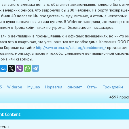
запасного экипажа нет, это, объясняет авиакомпания, привело бы к отм
х вечерних рейсов, что затронуло бы 200 человек. На борту "возвращен
 были 40 человек. Им предоставили еду, питание, и отель, а некоторых
и в пункт назначения иными путями. В Wideroe заверили, что маневр с 
нием в Трондхейм никак не угрожал безопасности пассажиров.
али о вентиляции в промышленных и офисных помещениях, но никто ни
лся что в квартирах, эта установка так же необходима. Компания ООО
я Корона» на сайте
http://sevcorona.ru/catalog/conditioning/
предлагает 
ованию, монтажу, а после и тех.обслуживанием вентиляционной систем
ома или квартиры.
S
Wideroe
Мушеэ
Норвегия
самолет
Статьи
Трондхейм
4597 прос
nt Content
 темы