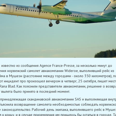
о известно из сообщения Agence France-Presse, за несколько минут до
ния норвежский самолет авиакомпании Wideroe, выполнявший рейс из
ма в Мушеэн (расстояние между городами - около 350 километров), п
тот инцидент про произошел вечером в четверг, 25 октября, пишет мес
Rana Blad. Как пояснили представители авиакомпании, решение о возвр
 вылета было принято в последний момент.
 принадлежащая скандинавской авиакомпании SAS и выполняющая внут
бъяснила возвращение самолета необходимостью соблюдать норвежск
 законодательство. Рабочий день экипажа, выполнявшего рейс в Мушеэ
 к концу, и в случае приземления им пришлось бы остаться в городе. Та