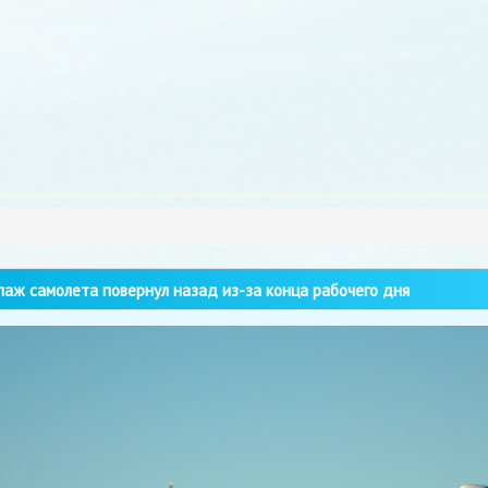
аж самолета повернул назад из-за конца рабочего дня