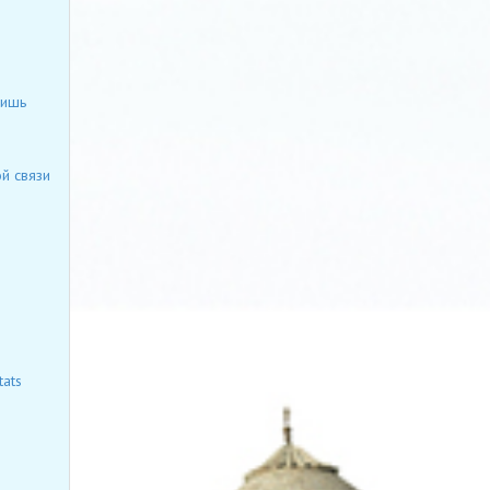
лишь
й связи
ats