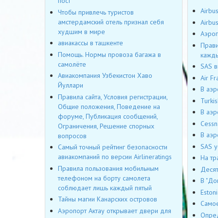
пост
Airbu
Чтобы привлечь туристов
амстердамский отель признал себя
Airbu
худшим в мире
Аэроп
авиакассы в ташкенте
Прави
Помощь. Нормы провоза багажа в
кажды
самолёте
SAS в
Авиакомпания Узбекистон Хаво
Air F
Йуллари
В аэр
Правила сайта, Условия регистрации,
Turki
Общие положения, Поведение на
В аэр
форуме, Публикация сообщений,
Cessn
Ограничения, Решение спорных
В аэр
вопросов
SAS у
Самый точный рейтинг безопасности
авиакомпаний по версии Airlineratings
На тр
Правила пользования мобильным
Десят
телефоном на борту самолета
В "До
соблюдает лишь каждый пятый
Eston
Тайны магии Канарских островов
Самое
Аэропорт Актау открывает двери для
Опред