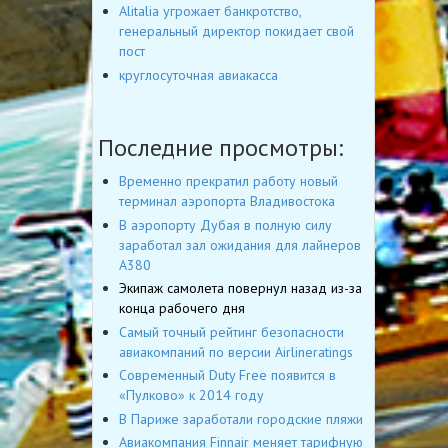
Alitalia угрожает банкротство,
генеральный директор покидает свой
пост
круглосуточная авиакасса
Последние просмотры:
Временно прекратил работу новый
терминал аэропорта Владивостока
В аэропорту Дубая в полную силу
заработал зал ожидания для лайнеров
А380
Экипаж самолета повернул назад из-за
конца рабочего дня
Самый точный рейтинг безопасности
авиакомпаний по версии Airlineratings
Современный Duty Free появится в
«Пулково» к 2014 году
В Париже заработали городские пляжи
Авиакомпания Finnair меняет тарифную