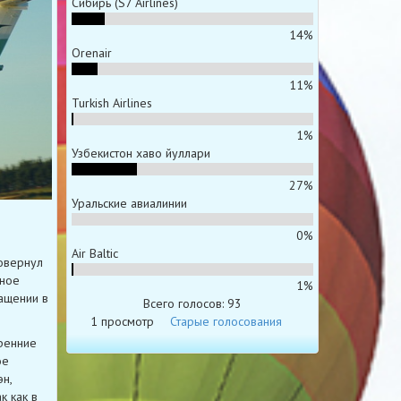
Сибирь (S7 Airlines)
14%
Orenair
11%
Turkish Airlines
1%
Узбекистон хаво йуллари
27%
Уральские авиалинии
0%
Air Baltic
овернул
тное
1%
ащении в
Всего голосов: 93
1 просмотр
Старые голосования
ренние
ое
н,
к как в