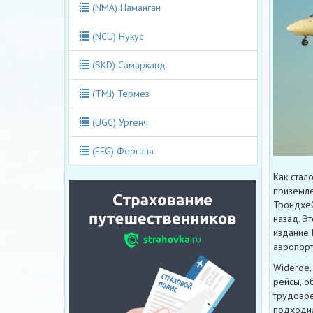
(NMA) Наманган
(NCU) Нукус
(SKD) Самарканд
(TMJ) Термез
(UGC) Ургенч
(FEG) Фергана
Как стал
приземле
Трондхей
назад. Э
издание 
аэропорт
Wideroe,
рейсы, о
трудовое
подходил