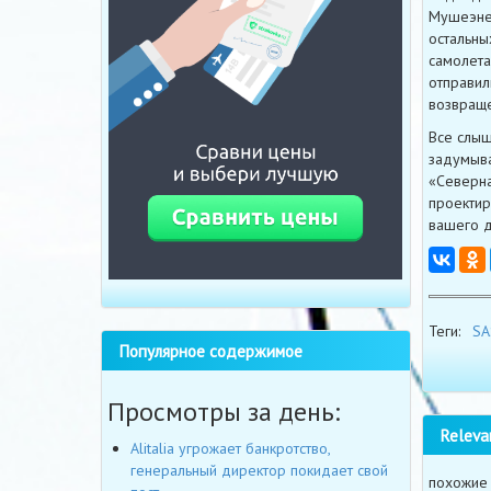
Мушеэне 
остальны
самолета
отправил
возвраще
Все слыш
задумыва
«Северна
проектир
вашего д
Теги:
SA
Популярное содержимое
Просмотры за день:
Releva
Alitalia угрожает банкротство,
генеральный директор покидает свой
похожие