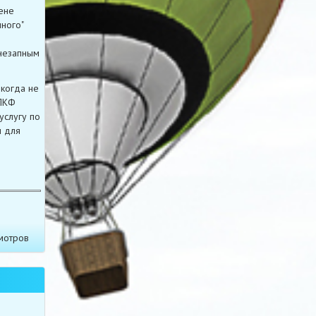
ене
ного"
внезапным
когда не
 ПКФ
услугу по
ы для
мотров