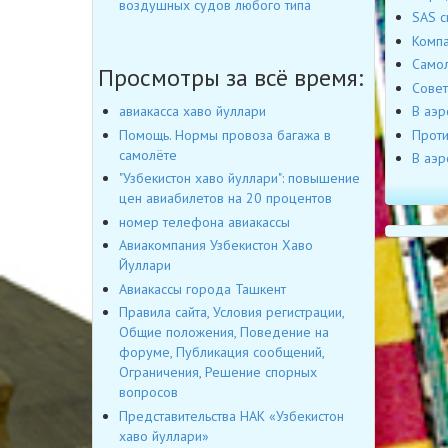
воздушных судов любого типа
SAS с
Компа
Самол
Просмотры за всё время:
Совет
В аэр
авиакасса хаво йуллари
Проти
Помощь. Нормы провоза багажа в
самолёте
В аэр
"Узбекистон хаво йуллари": повышение
цен авиабилетов на 20 процентов
номер телефона авиакассы
Авиакомпания Узбекистон Хаво
Йуллари
Авиакассы города Ташкент
Правила сайта, Условия регистрации,
Общие положения, Поведение на
форуме, Публикация сообщений,
Ограничения, Решение спорных
вопросов
Представительства НАК «Узбекистон
хаво йуллари»