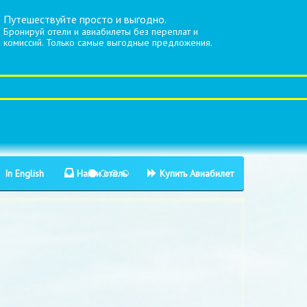
Путешествуйте просто и выгодно.
Бронируй отели и авиабилеты без переплат и
комиссий. Только самые выгодные предложения.
In English
Найти отель
Купить Авиабилет