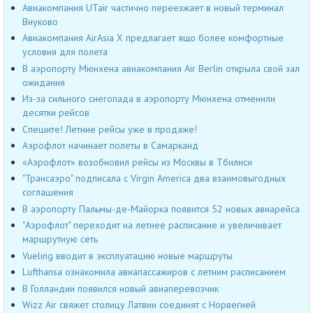
Авиакомпания UTair частично переезжает в новый терминал
Внуково
Авиакомпания AirAsia X предлагает ящо более комфортные
условия для полета
В аэропорту Мюнхена авиакомпания Air Berlin открыла свой зал
ожидания
Из-за сильного снегопада в аэропорту Мюнхена отменили
десятки рейсов
Спешите! Летние рейсы уже в продаже!
Аэрофлот начинает полеты в Самарканд
«Аэрофлот» возобновил рейсы из Москвы в Тбилиси
"Трансаэро" подписала с Virgin America два взаимовыгодных
соглашения
В аэропорту Пальмы-де-Майорка появится 52 новых авиарейса
"Аэрофлот" переходит на летнее расписание и увеличивает
маршрутную сеть
Vueling вводит в эксплуатацию новые маршруты
Lufthansa ознакомила авиапассажиров с летним расписанием
В Голландии появился новый авиаперевозчик
Wizz Air свяжет столицу Латвии соединят с Норвегией