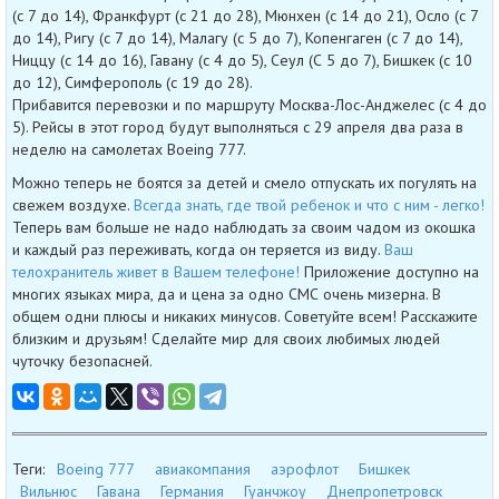
(с 7 до 14), Франкфурт (с 21 до 28), Мюнхен (с 14 до 21), Осло (с 7
до 14), Ригу (с 7 до 14), Малагу (с 5 до 7), Копенгаген (с 7 до 14),
Ниццу (с 14 до 16), Гавану (с 4 до 5), Сеул (С 5 до 7), Бишкек (с 10
до 12), Симферополь (с 19 до 28).
Прибавится перевозки и по маршруту Москва-Лос-Анджелес (с 4 до
5). Рейсы в этот город будут выполняться с 29 апреля два раза в
неделю на самолетах Boeing 777.
Можно теперь не боятся за детей и смело отпускать их погулять на
свежем воздухе.
Всегда знать, где твой ребенок и что с ним - легко!
Теперь вам больше не надо наблюдать за своим чадом из окошка
и каждый раз переживать, когда он теряется из виду.
Ваш
телохранитель живет в Вашем телефоне!
Приложение доступно на
многих языках мира, да и цена за одно СМС очень мизерна. В
общем одни плюсы и никаких минусов. Советуйте всем! Расскажите
близким и друзьям! Сделайте мир для своих любимых людей
чуточку безопасней.
Теги:
Boeing 777
авиакомпания
аэрофлот
Бишкек
Вильнюс
Гавана
Германия
Гуанчжоу
Днепропетровск