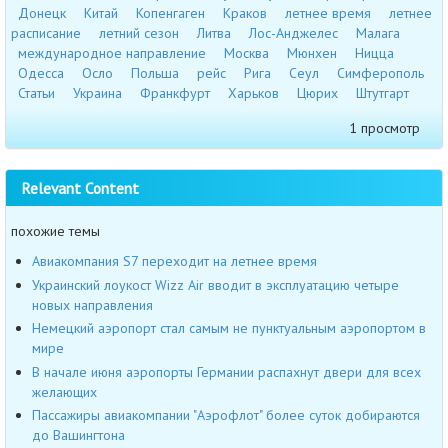
Донецк
Китай
Копенгаген
Краков
летнее время
летнее
расписание
летний сезон
Литва
Лос-Анджелес
Малага
международное направление
Москва
Мюнхен
Ницца
Одесса
Осло
Польша
рейс
Рига
Сеул
Симферополь
Статьи
Украина
Франкфурт
Харьков
Цюрих
Штутгарт
1 просмотр
Relevant Content
похожие темы
Авиакомпания S7 переходит на летнее время
Украинский лоукост Wizz Air вводит в эксплуатацию четыре
новых направления
Немецкий аэропорт стал самым не пунктуальным аэропортом в
мире
В начале июня аэропорты Германии распахнут двери для всех
желающих
Пассажиры авиакомпании "Аэрофлот" более суток добираются
до Вашингтона