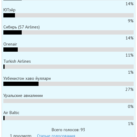
14%
ЮТэйр
9%
Сибирь (S7 Airlines)
14%
Orenair
11%
Turkish Airlines
1%
Узбекистон хаво йуллари
27%
Уральские авиалинии
0%
Air Baltic
1%
Всего голосов: 93
1 просмотр
Старые голосования