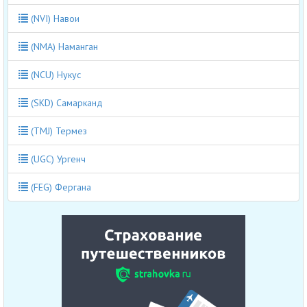
(NVI) Навои
(NMA) Наманган
(NCU) Нукус
(SKD) Самарканд
(TMJ) Термез
(UGC) Ургенч
(FEG) Фергана