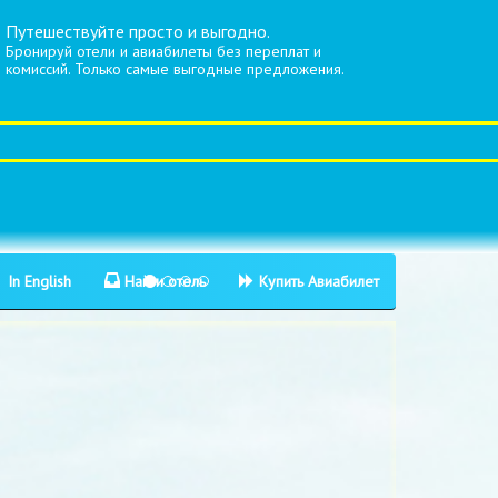
Путешествуйте просто и выгодно.
Бронируй отели и авиабилеты без переплат и
комиссий. Только самые выгодные предложения.
In English
Найти отель
Купить Авиабилет