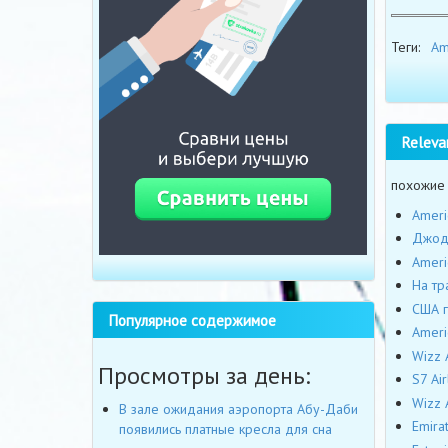
Теги:
Am
Releva
похожие
Ameri
Джодж
Ameri
На тр
США г
Популярное содержимое
Ameri
Wizz 
Просмотры за день:
S7 Ai
Wizz 
В зале ожидания аэропорта Абу-Даби
Emira
появились платные кресла для сна