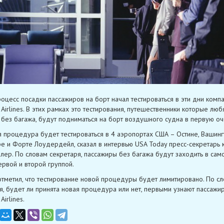
оцесс посадки пассажиров на борт начал тестироваться в эти дни комп
 Airlines. В этих рамках это тестирования, путешественники которые любя
" без багажа, будут подниматься на борт воздушного судна в первую о
я процедура будет тестироваться в 4 аэропортах США – Остине, Вашинг
е и Форте Лоудердейл, сказал в интервью USA Today пресс-секретарь 
лер. По словам секретаря, пассажиры без багажа будут заходить в сам
рвой и второй группой.
тметил, что тестирование новой процедуры будет лимитировано. По с
я, будет ли принята новая процедура или нет, первыми узнают пассажи
Airlines.