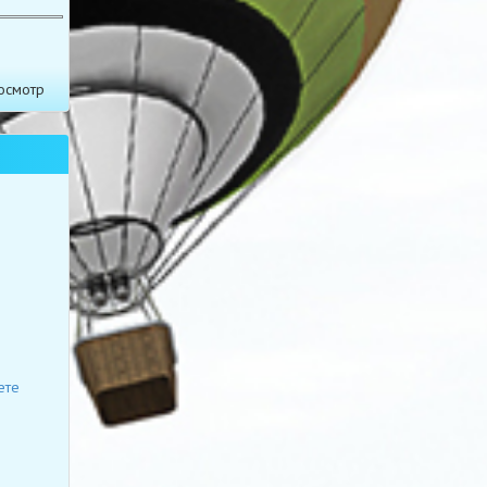
осмотр
ете