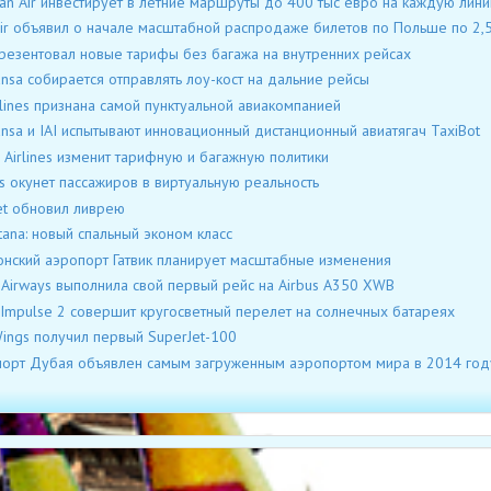
ian Air инвестирует в летние маршруты до 400 тыс евро на каждую лин
ir объявил о начале масштабной распродаже билетов по Польше по 2,5
резентовал новые тарифы без багажа на внутренних рейсах
ansa собирается отправлять лоу-кост на дальние рейсы
rlines признана самой пунктуальной авиакомпанией
ansa и IAI испытывают инновационный дистанционный авиатягач TaxiBot
 Airlines изменит тарифную и багажную политики
s окунет пассажиров в виртуальную реальность
et обновил ливрею
stana: новый спальный эконом класс
нский аэропорт Гатвик планирует масштабные изменения
 Airways выполнила свой первый рейс на Airbus A350 XWB
 Impulse 2 совершит кругосветный перелет на солнечных батареях
ings получил первый SuperJet-100
орт Дубая объявлен самым загруженным аэропортом мира в 2014 год