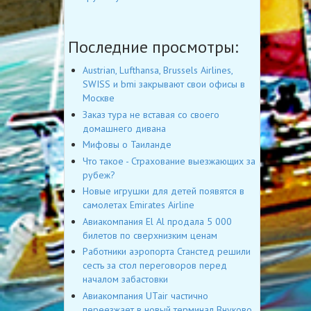
Последние просмотры:
Austrian, Lufthansa, Brussels Airlines,
SWISS и bmi закрывают свои офисы в
Москве
Заказ тура не вставая со своего
домашнего дивана
Мифовы о Таиланде
Что такое - Страхование выезжающих за
рубеж?
Новые игрушки для детей появятся в
самолетах Emirates Airline
Авиакомпания El Al продала 5 000
билетов по сверхнизким ценам
Работники аэропорта Станстед решили
сесть за стол переговоров перед
началом забастовки
Авиакомпания UTair частично
переезжает в новый терминал Внуково