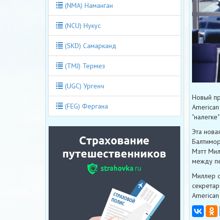
(NMA) Наманган
(NCU) Нукус
(SKD) Самарканд
(TMJ) Термез
(UGC) Ургенч
Новый пр
(FEG) Фергана
American
"налегке
Эта нова
Балтимор
Мэтт Мил
между пе
Mиллер о
секретар
American 