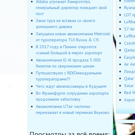
Eston
Alitalia угрожает банкротство,
генеральный директор покидает свой
Ryana
пост
LOT п
Заказ тура не вставая со своего
Lufth
домашнего дивана
S7 Ai
Запущена новая авиакомпания MetroJet
Lufth
от туроператора TUI Russia & CIS
Czech
В 2017 году в Пекине откроется
Qanta
«самый большой в мире» аэропорт
EasyJ
Авиакомпания El Al продала 5 000
Air A
билетов по сверхнизким ценам
Лондо
Путешествуем с REKOмендуемыми
Qatar
туроператорами!!!
Solar
Чего ждут авиапассажиры в будущем
Red W
Во Франкфурте сотрудники аэропорта
продолжили забастовку
Аэроп
Авиакомпания UTair частично
переезжает в новый терминал Внуково
Просмотры за всё время: