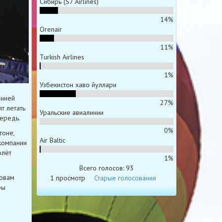
Сибирь (S7 Airlines)
14%
Orenair
11%
Turkish Airlines
1%
Узбекистон хаво йуллари
анией
27%
т летать
Уральские авиалинии
чередь.
0%
тоне,
Air Baltic
компании
олёт
1%
Всего голосов: 93
ловам
1 просмотр
Старые голосования
ры