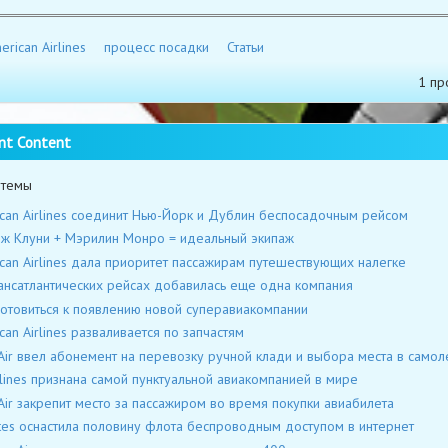
erican Airlines
процесс посадки
Статьи
1 пр
nt Content
 темы
can Airlines соединит Нью-Йорк и Дублин беспосадочным рейсом
 Клуни + Мэрилин Монро = идеальный экипаж
can Airlines дала приоритет пассажирам путешествующих налегке
ансатлантических рейсах добавилась еще одна компания
отовиться к появлению новой суперавиакомпании
can Airlines разваливается по запчастям
Air ввел абонемент на перевозку ручной клади и выбора места в самол
rlines признана самой пунктуальной авиакомпанией в мире
Air закрепит место за пассажиром во время покупки авиабилета
tes оснастила половину флота беспроводным доступом в интернет