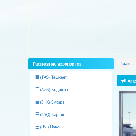
Расписание аэропортов
Главная
(TAS) Ташкент
Amer
(AZN) Андижан
(BHK) Бухара
(KSQ) Карши
(NVI) Навои