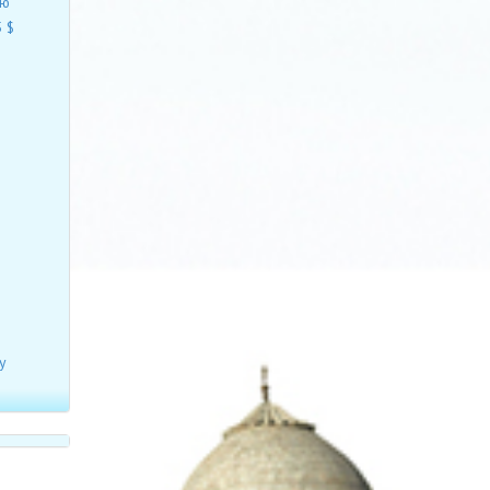
ию
 $
у