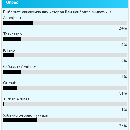
Опрос
Выберите авиакомпанию, которая Вам наиболее симпатична
Аэрофлот
24%
Трансаэро
14%
ЮТэйр
9%
Сибирь (S7 Airlines)
14%
Orenair
11%
Turkish Airlines
1%
Узбекистон хаво йуллари
27%