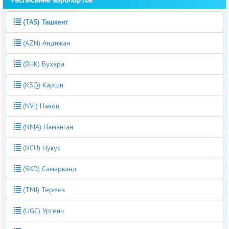
(TAS) Ташкент
(AZN) Андижан
(BHK) Бухара
(KSQ) Карши
(NVI) Навои
(NMA) Наманган
(NCU) Нукус
(SKD) Самарканд
(TMJ) Термез
(UGC) Ургенч