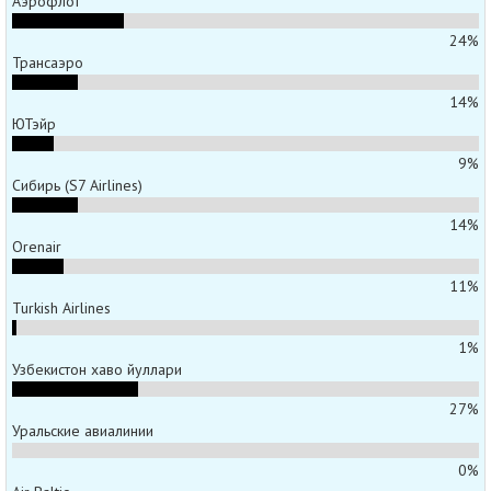
Аэрофлот
24%
Трансаэро
14%
ЮТэйр
9%
Сибирь (S7 Airlines)
14%
Orenair
11%
Turkish Airlines
1%
Узбекистон хаво йуллари
27%
Уральские авиалинии
0%