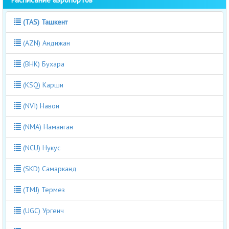
(TAS) Ташкент
(AZN) Андижан
(BHK) Бухара
(KSQ) Карши
(NVI) Навои
(NMA) Наманган
(NCU) Нукус
(SKD) Самарканд
(TMJ) Термез
(UGC) Ургенч