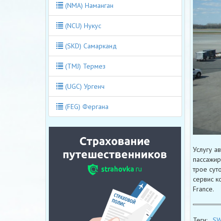
(NMA) Наманган
(NCU) Нукус
(SKD) Самарканд
(TMJ) Термез
(UGC) Ургенч
(FEG) Фергана
Услугу а
пассажир
трое суто
сервис к
France.
Теги:
SW