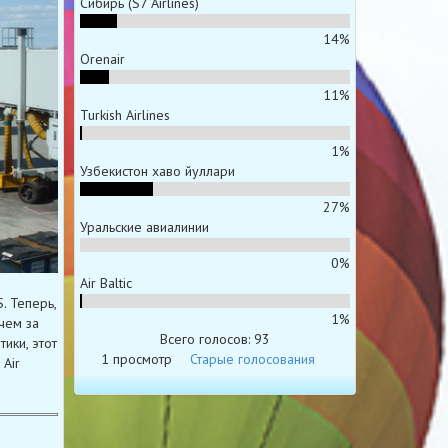
Сибирь (S7 Airlines)
14%
Orenair
11%
Turkish Airlines
1%
Узбекистон хаво йуллари
27%
Уральские авиалинии
0%
Air Baltic
. Теперь,
1%
чем за
Всего голосов: 93
ики, этот
1 просмотр
Старые голосования
Air