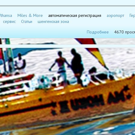
fthansa
Miles & More
автоматическая регистрация
аэропорт
Ге
сервис
Статьи
шенгенская зона
Подробнее
4670 прос