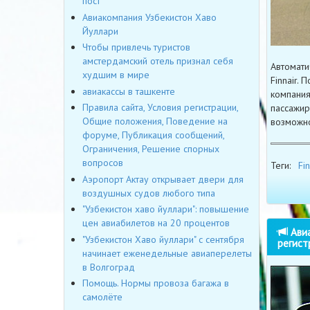
пост
Авиакомпания Узбекистон Хаво
Йуллари
Чтобы привлечь туристов
амстердамский отель признал себя
Автомати
худшим в мире
Finnair.
авиакассы в ташкенте
компания
Правила сайта, Условия регистрации,
пассажир
Общие положения, Поведение на
возможно
форуме, Публикация сообщений,
Ограничения, Решение спорных
вопросов
Теги:
Fin
Аэропорт Актау открывает двери для
воздушных судов любого типа
"Узбекистон хаво йуллари": повышение
цен авиабилетов на 20 процентов
Авиа
"Узбекистон Хаво йуллари" с сентября
регист
начинает еженедельные авиаперелеты
в Волгоград
Помощь. Нормы провоза багажа в
самолёте