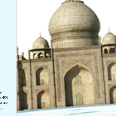
в
о 400
также
ции