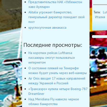
Представительства НАК «Узбекистон
хаво йуллари»
Alitalia угрожает банкротство,
Теги:
Lu
генеральный директор покидает свой
Италия
пост
круглосуточная авиакасса
Последние просмотры:
На коротких рейсах Lufthansa
пассажиры смогут пользоваться
интернетом
О состояние пляжей на Тенерифе
можно будет узнать через веб-камеры
Air Onix вводит 17 новых направлений
между Украиной и Россией
«Трансаэро» купила четыре Boeing-787
Dreamliner
Над Meridiana Fly нависло черное
облако банкротства