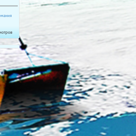
рмания
мотров