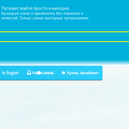
Путешествуйте просто и выгодно.
Бронируй отели и авиабилеты без переплат и
комиссий. Только самые выгодные предложения.
In English
Найти отель
Купить Авиабилет