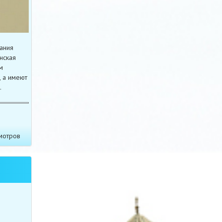
ания
нская
м
, а имеют
.
мотров