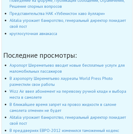
Поведение на форуме, Публикация сообщений, Ограничения,
Решение спорных вопросов
Представительства НАК «Узбекистон хаво йуллари»
Alitalia угрожает банкротство, генеральный директор покидает
свой пост
круглосуточная авиакасса
Последние просмотры:
Аэропорт Шереметьево вводит новые бесплатные услуги для
маломобильных пассажиров
В аэропорту Шереметьево лауреаты World Press Photo
разместили свои работы
Wizz Air ввел абонемент на перевозку ручной клади и выбора
места в самолете
В ближайшее время запрет на провоз жидкости в салоне
самолета отменен не будет
Alitalia угрожает банкротство, генеральный директор покидает
свой пост
В преддвериях ЕВРО-2012 изменился таможенный кодекс