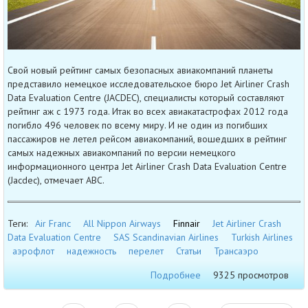
Свой новый рейтинг самых безопасных авиакомпаний планеты
представило немецкое исследовательское бюро Jet Airliner Crash
Data Evaluation Centre (JACDEC), специалисты который составляют
рейтинг аж с 1973 года. Итак во всех авиакатастрофах 2012 года
погибло 496 человек по всему миру. И не один из погибших
пассажиров не летел рейсом авиакомпаний, вошедших в рейтинг
самых надежных авиакомпаний по версии немецкого
информационного центра Jet Airliner Crash Data Evaluation Centre
(Jacdec), отмечает ABC.
Теги:
Air Franc
All Nippon Airways
Finnair
Jet Airliner Crash
Data Evaluation Centre
SAS Scandinavian Airlines
Turkish Airlines
аэрофлот
надежность
перелет
Статьи
Трансаэро
Подробнее
9325 просмотров