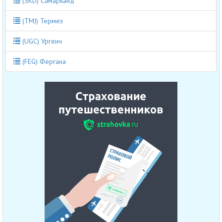
(SKD) Самарканд
(TMJ) Термез
(UGC) Ургенч
(FEG) Фергана