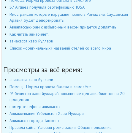
Помощь. Нормы провоза багажа в самолёте
S7 Airlines получила сертефикацию IOSA
Иностранцев которые нарушают правила Рамадана, Саудовская
Аравия будет депортировать
Авиапассажирам с избыточным весом придется доплатить
Как читать авиабилет.
авиакасса хаво йуллари
Список «оригинальных» названий отелей со всего мира
Просмотры за всё время:
авиакасса хаво йуллари
Помощь. Нормы провоза багажа в самолёте
"Узбекистон хаво йуллари": повышение цен авиабилетов на 20
процентов
номер телефона авиакассы
Авиакомпания Узбекистон Хаво Йуллари
Авиакассы города Ташкент
Правила сайта, Условия регистрации, Общие положения,