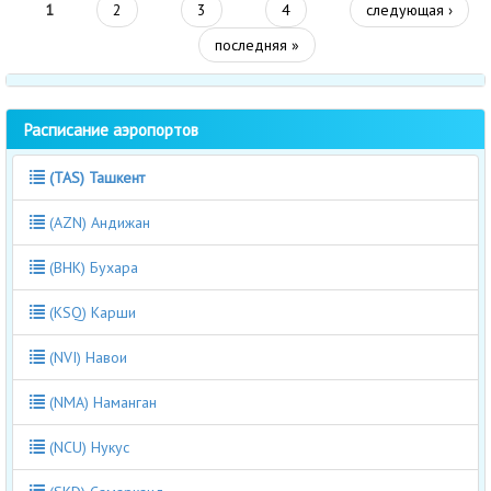
1
2
3
4
следующая ›
последняя »
Расписание аэропортов
(TAS) Ташкент
(AZN) Андижан
(BHK) Бухара
(KSQ) Карши
(NVI) Навои
(NMA) Наманган
(NCU) Нукус