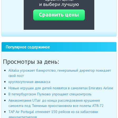
Популярное содержимое
Просмотры за день:
Alitalia угрожает банкротство, генеральный директор покидает
свой пост
круглосуточная авиакасса
Новые игрушки для детей появятся в самолетах Emirates Airline
В петербургском Пулково упрощают спецконтроль
Авиакомпания UTair до конца расследования крушения
самоелта под Тюменью приостановила все полеты ATR-72
TAP Air Portugal отменяет 150 рейсов из-за забастовки
авиадиспетчеров