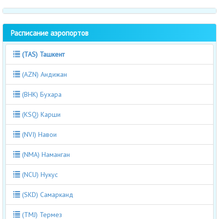
Расписание аэропортов
(TAS) Ташкент
(AZN) Андижан
(BHK) Бухара
(KSQ) Карши
(NVI) Навои
(NMA) Наманган
(NCU) Нукус
(SKD) Самарканд
(TMJ) Термез