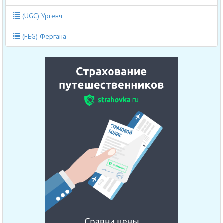
(UGC) Ургенч
(FEG) Фергана