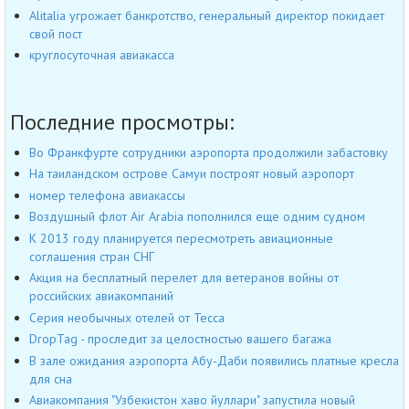
Alitalia угрожает банкротство, генеральный директор покидает
свой пост
круглосуточная авиакасса
Последние просмотры:
Во Франкфурте сотрудники аэропорта продолжили забастовку
На таиландском острове Самуи построят новый аэропорт
номер телефона авиакассы
Воздушный флот Air Arabia пополнился еще одним судном
К 2013 году планируется пересмотреть авиационные
соглашения стран СНГ
Акция на бесплатный перелет для ветеранов войны от
российских авиакомпаний
Серия необычных отелей от Tecca
DropTag - проследит за целостностью вашего багажа
В зале ожидания аэропорта Абу-Даби появились платные кресла
для сна
Авиакомпания "Узбекистон хаво йуллари" запустила новый