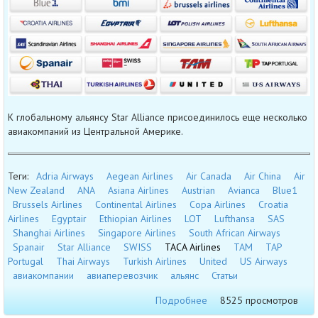
К глобальному альянсу Star Alliance присоединилось еще несколько
авиакомпаний из Центральной Америке.
Теги:
Adria Airways
Aegean Airlines
Air Canada
Air China
Air
New Zealand
ANA
Asiana Airlines
Austrian
Avianca
Blue1
Brussels Airlines
Continental Airlines
Copa Airlines
Croatia
Airlines
Egyptair
Ethiopian Airlines
LOT
Lufthansa
SAS
Shanghai Airlines
Singapore Airlines
South African Airways
Spanair
Star Alliance
SWISS
TACA Airlines
TAM
TAP
Portugal
Thai Airways
Turkish Airlines
United
US Airways
авиакомпании
авиаперевозчик
альянс
Статьи
Подробнее
8525 просмотров