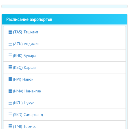
Расписание аэропортов
(TAS) Ташкент
(AZN) Андижан
(BHK) Бухара
(KSQ) Карши
(NVI) Навои
(NMA) Наманган
(NCU) Нукус
(SKD) Самарканд
(TMJ) Термез