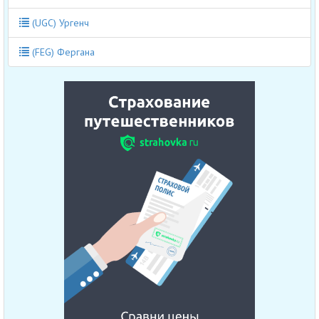
(UGC) Ургенч
(FEG) Фергана