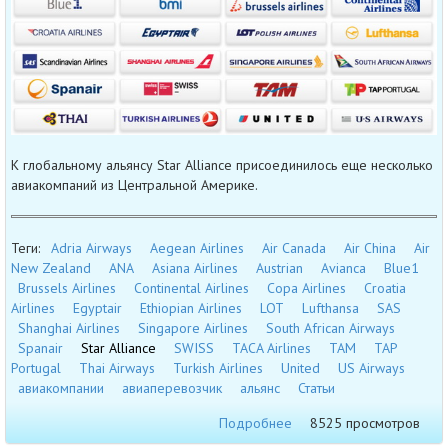
К глобальному альянсу Star Alliance присоединилось еще несколько
авиакомпаний из Центральной Америке.
Теги:
Adria Airways
Aegean Airlines
Air Canada
Air China
Air
New Zealand
ANA
Asiana Airlines
Austrian
Avianca
Blue1
Brussels Airlines
Continental Airlines
Copa Airlines
Croatia
Airlines
Egyptair
Ethiopian Airlines
LOT
Lufthansa
SAS
Shanghai Airlines
Singapore Airlines
South African Airways
Spanair
Star Alliance
SWISS
TACA Airlines
TAM
TAP
Portugal
Thai Airways
Turkish Airlines
United
US Airways
авиакомпании
авиаперевозчик
альянс
Статьи
Подробнее
8525 просмотров