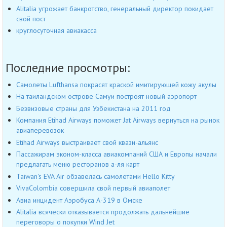
Alitalia угрожает банкротство, генеральный директор покидает
свой пост
круглосуточная авиакасса
Последние просмотры:
Самолеты Lufthansa покрасят краской имитирующей кожу акулы
На таиландском острове Самуи построят новый аэропорт
Безвизовые страны для Узбекистана на 2011 год
Компания Etihad Airways поможет Jat Airways вернуться на рынок
авиаперевозок
Etihad Airways выстраивает свой квази-альянс
Пассажирам эконом-класса авиакомпаний США и Европы начали
предлагать меню ресторанов а-ля карт
Taiwan's EVA Air обзавелась самолетами Hello Kitty
VivaColombia совершила свой первый авиаполет
Авиа инцидент Аэробуса А-319 в Омске
Alitalia всячески отказывается продолжать дальнейшие
переговоры о покупки Wind Jet