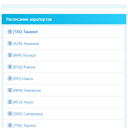
Расписание аэропортов
(TAS) Ташкент
(AZN) Андижан
(BHK) Бухара
(KSQ) Карши
(NVI) Навои
(NMA) Наманган
(NCU) Нукус
(SKD) Самарканд
(TMJ) Термез