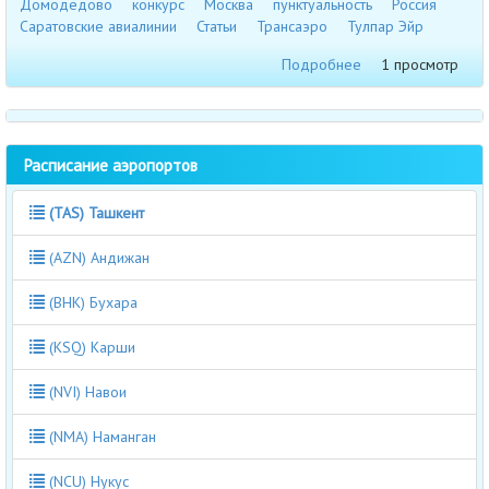
Домодедово
конкурс
Москва
пунктуальность
Россия
Саратовские авиалинии
Статьи
Трансаэро
Тулпар Эйр
Подробнее
1 просмотр
Расписание аэропортов
(TAS) Ташкент
(AZN) Андижан
(BHK) Бухара
(KSQ) Карши
(NVI) Навои
(NMA) Наманган
(NCU) Нукус