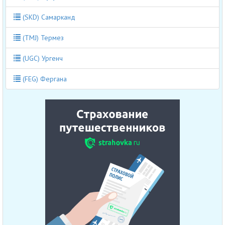
(SKD) Самарканд
(TMJ) Термез
(UGC) Ургенч
(FEG) Фергана