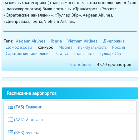
различных категориях (в зависимости от частоты выполнения рейсов
и пассажиропотока) были признаны «Трансаэро», «Россия»,
«Саратовские авиалинии», «Тулпар Эйр», Aegean Airlines,
«Днеправиа», Iberia, Vietnam Airlines.
Теги:
Aegean Airlines
Iberia
Vietnam Airlines
Днеправиа
Домодедово
конкурс
Москва
пунктуальность
Россия
Саратовские авиалинии
Статьи
Трансаэро
Тулпар Эйр
Подробнее
4870 просмотров
Расписание аэропортов
(TAS) Ташкент
(AZN) Андижан
(BHK) Бухара