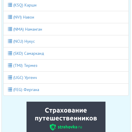
(KSQ) Карши
(NVI) Навои
(NMA) Наманган
(NCU) Нукус
(SKD) Самарканд
(TMJ) Термез
(UGC) Ургенч
(FEG) Фергана