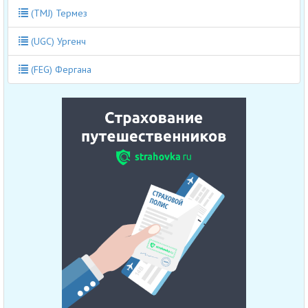
(TMJ) Термез
(UGC) Ургенч
(FEG) Фергана