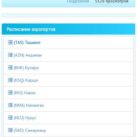
Подробнее
5326 просмотров
Расписание аэропортов
(TAS) Ташкент
(AZN) Андижан
(BHK) Бухара
(KSQ) Карши
(NVI) Навои
(NMA) Наманган
(NCU) Нукус
(SKD) Самарканд