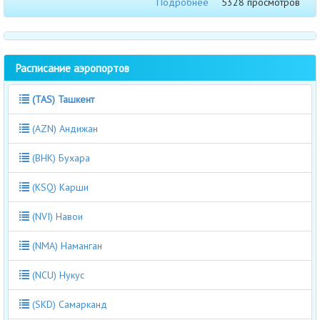
Подробнее
5328 просмотров
Расписание аэропортов
(TAS) Ташкент
(AZN) Андижан
(BHK) Бухара
(KSQ) Карши
(NVI) Навои
(NMA) Наманган
(NCU) Нукус
(SKD) Самарканд