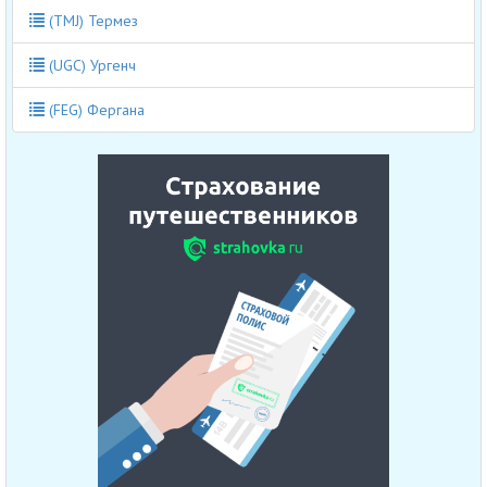
(TMJ) Термез
(UGC) Ургенч
(FEG) Фергана