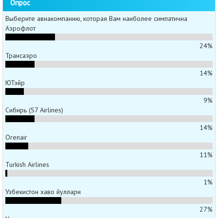
Опрос
Выберите авиакомпанию, которая Вам наиболее симпатична
Аэрофлот
24%
Трансаэро
14%
ЮТэйр
9%
Сибирь (S7 Airlines)
14%
Orenair
11%
Turkish Airlines
1%
Узбекистон хаво йуллари
27%