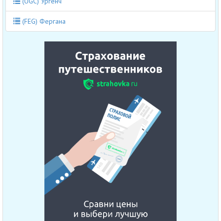
(UGC) Ургенч
(FEG) Фергана