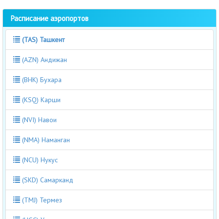
Расписание аэропортов
(TAS) Ташкент
(AZN) Андижан
(BHK) Бухара
(KSQ) Карши
(NVI) Навои
(NMA) Наманган
(NCU) Нукус
(SKD) Самарканд
(TMJ) Термез