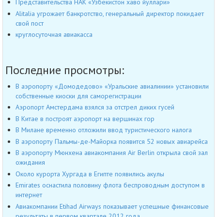
Представительства НАК «Узбекистон хаво йуллари»
Alitalia угрожает банкротство, генеральный директор покидает
свой пост
круглосуточная авиакасса
Последние просмотры:
В аэропорту «Домодедово» «Уральские авиалинии» установили
собственные киоски для саморегистрации
Аэропорт Амстердама взялся за отстрел диких гусей
В Китае в построят аэропорт на вершинах гор
В Милане временно отложили ввод туристического налога
В аэропорту Пальмы-де-Майорка появится 52 новых авиарейса
В аэропорту Мюнхена авиакомпания Air Berlin открыла свой зал
ожидания
Около курорта Хургада в Египте появились акулы
Emirates оснастила половину флота беспроводным доступом в
интернет
Авиакомпании Etihad Airways показывает успешные финансовые
результаты в первом квартале 2012 года