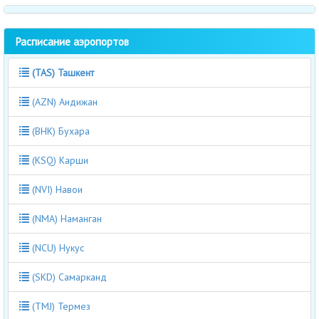
Расписание аэропортов
(TAS) Ташкент
(AZN) Андижан
(BHK) Бухара
(KSQ) Карши
(NVI) Навои
(NMA) Наманган
(NCU) Нукус
(SKD) Самарканд
(TMJ) Термез