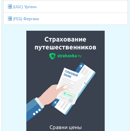
(UGC) Ургенч
(FEG) Фергана