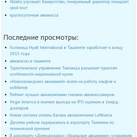
Alitalia угрожает банкротство, генеральный директор покидает
свой пост
круглосуточная авиакасса
Последние просмотры:
Гостиница Hyatt International в Ташкенте заработает к концу
2013 года
авиакассы в ташкенте
Туристическое управление Таиланда разъяснит туристам
особенности национальной кухни
«Новозеландских авиалиний» взяли на работу эльфов и
хоббитов
Рейтинг лучших авиакомпании глазами авиапассажиров
Virgin America в момент выхода на IPO оценили в 1млрд.
долларов
Новая система оплаты багажа авиакомпании Lufthansa
Десятки рейсов задержались в аэропорту Таллинна по
технической причине
В аэропорту «Домодедово» «Уральские авиалинии» установили