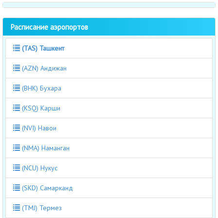
Расписание аэропортов
(TAS) Ташкент
(AZN) Андижан
(BHK) Бухара
(KSQ) Карши
(NVI) Навои
(NMA) Наманган
(NCU) Нукус
(SKD) Самарканд
(TMJ) Термез