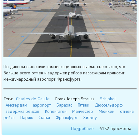
По данным статистики компенсационных выплат стало ясно, что
больше всего отмен и задержек рейсов пассажирам приносит
международный аэропорт Франкфурта.
Теги:
Charles de Gaulle
Franz Joseph Strauss
Schiphol
Амстердам
аэропорт
Барахас
Гатвик
Дюссельдорф
задержка рейсов
Копенгаген
Манчестер
Мюнхен
отмена
рейса
Париж
Статьи
Франкфурт
Хитроу
Подробнее
6182 просмотра