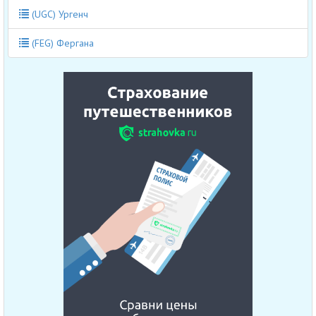
(UGC) Ургенч
(FEG) Фергана