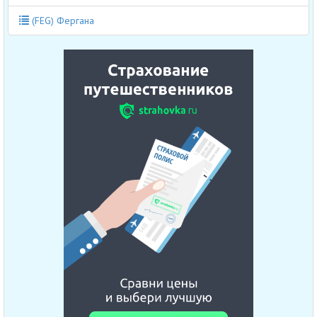
(FEG) Фергана