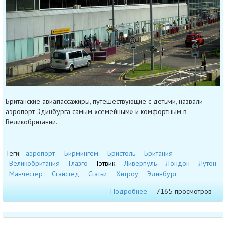
Британские авиапассажиры, путешествующие с детьми, назвали
аэропорт Эдинбурга самым «семейным» и комфортным в
Великобритании.
Теги:
аэропорт
Бирмингем
Бристоль
Британия
Великобритания
Глазго
Гэтвик
Ливерпуль
Лондон
Лутон
Манчестер
Станстед
Статьи
Хитроу
Эдинбург
Подробнее
7165 просмотров