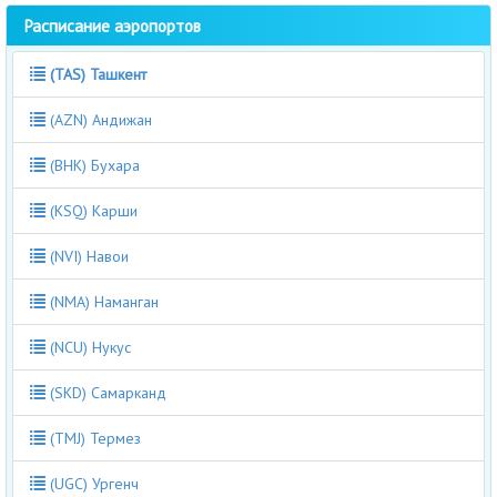
Расписание аэропортов
(TAS) Ташкент
(AZN) Андижан
(BHK) Бухара
(KSQ) Карши
(NVI) Навои
(NMA) Наманган
(NCU) Нукус
(SKD) Самарканд
(TMJ) Термез
(UGC) Ургенч