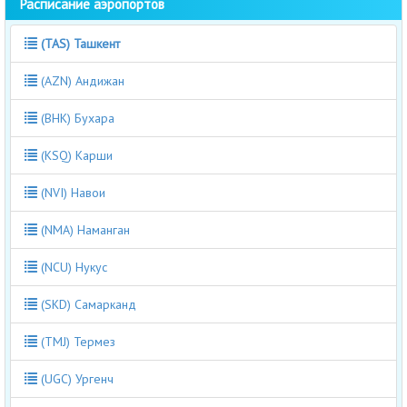
Расписание аэропортов
(TAS) Ташкент
(AZN) Андижан
(BHK) Бухара
(KSQ) Карши
(NVI) Навои
(NMA) Наманган
(NCU) Нукус
(SKD) Самарканд
(TMJ) Термез
(UGC) Ургенч