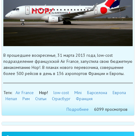
В прошедшее воскресенье, 31 марта 2013 года, low-cost
подразделение французской Air France, запустила свою бюджетную
авиакомпанию Hop!. В планах нового перевозчика, совершение
более 500 рейсов в день в 136 аэропортов Франции и Европы.
Теги:
Air France
Hop!
low-cost
Mini
Барселона
Европа
Непал
Рим
Статьи
Страсбург
Франция
Подробнее
6099 просмотров