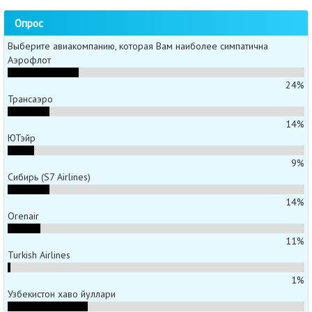
Опрос
Выберите авиакомпанию, которая Вам наиболее симпатична
Аэрофлот
24%
Трансаэро
14%
ЮТэйр
9%
Сибирь (S7 Airlines)
14%
Orenair
11%
Turkish Airlines
1%
Узбекистон хаво йуллари