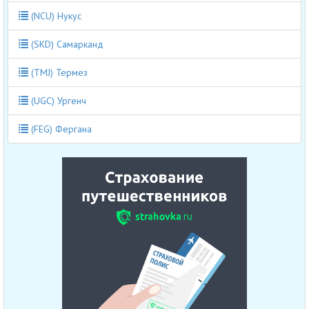
(NCU) Нукус
(SKD) Самарканд
(TMJ) Термез
(UGC) Ургенч
(FEG) Фергана