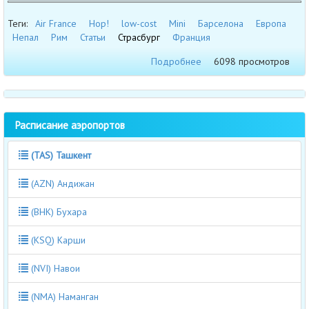
Теги:
Air France
Hop!
low-cost
Mini
Барселона
Европа
Непал
Рим
Статьи
Страсбург
Франция
Подробнее
6098 просмотров
Расписание аэропортов
(TAS) Ташкент
(AZN) Андижан
(BHK) Бухара
(KSQ) Карши
(NVI) Навои
(NMA) Наманган