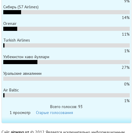
9%
Сибирь (S7 Airlines)
14%
Orenair
11%
Turkish Airlines
1%
Узбекистон хаво йуллари
27%
Уральские авиалинии
0%
Air Baltic
1%
Всего голосов: 93
1 просмотр
Старые голосования
Сайт
airways.uz
© 2012 Является исключительно информационным