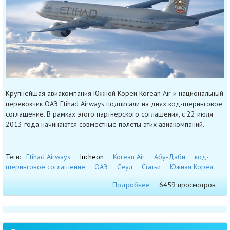
Крупнейшая авиакомпания Южной Кореи Korean Air и национальный
перевозчик ОАЭ Etihad Airways подписали на днях код-шеринговое
соглашение. В рамках этого партнерского соглашения, с 22 июля
2013 года начинаются совместные полеты этих авиакомпаний.
Теги:
Etihad Airways
Incheon
Korean Air
Абу-Даби
код-
шеринговое соглашение
ОАЭ
Сеул
Статьи
Южная Корея
Подробнее
6459 просмотров