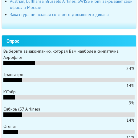
Austrian, Lufthansa, Brussels Airlines, SWISS и bmi закрывают свои
офисы в Москве
Заказ тура не вставая со своего домашнего дивана
Опрос
Выберите авиакомпанию, которая Вам наиболее симпатична
Аэрофлот
24%
Трансаэро
14%
ЮТэйр
9%
Сибирь (S7 Airlines)
14%
Orenair
11%