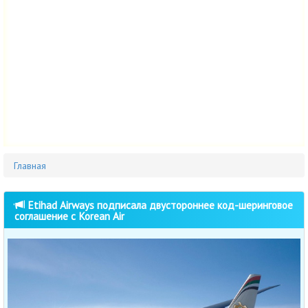
Главная
Etihad Airways подписала двустороннее код-шеринговое
соглашение с Korean Air