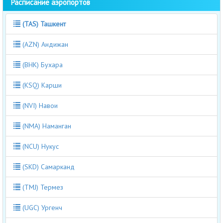
Расписание аэропортов
(TAS) Ташкент
(AZN) Андижан
(BHK) Бухара
(KSQ) Карши
(NVI) Навои
(NMA) Наманган
(NCU) Нукус
(SKD) Самарканд
(TMJ) Термез
(UGC) Ургенч