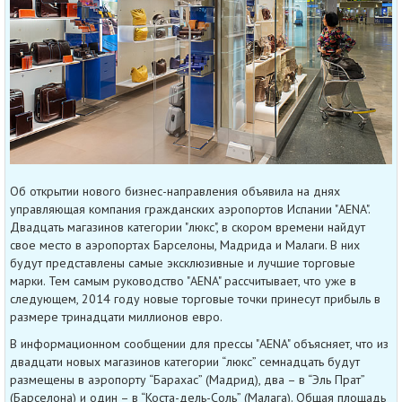
Об открытии нового бизнес-направления объявила на днях
управляющая компания гражданских аэропортов Испании "AENA".
Двадцать магазинов категории "люкс", в скором времени найдут
свое место в аэропортах Барселоны, Мадрида и Малаги. В них
будут представлены самые эксклюзивные и лучшие торговые
марки. Тем самым руководство "AENA" рассчитывает, что уже в
следующем, 2014 году новые торговые точки принесут прибыль в
размере тринадцати миллионов евро.
В информационном сообщении для прессы "AENA" объясняет, что из
двадцати новых магазинов категории “люкс” семнадцать будут
размещены в аэропорту “Барахас” (Мадрид), два – в “Эль Прат”
(Барселона) и один – в “Коста-дель-Соль” (Малага). Общая площадь