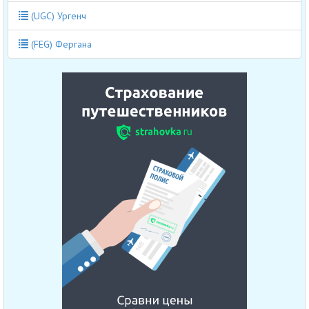
(UGC) Ургенч
(FEG) Фергана