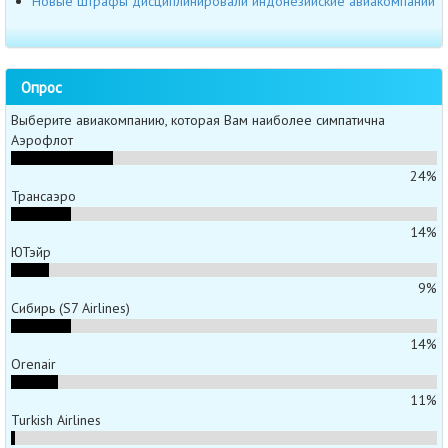
Новые штрафы дисциплинировали индонезийские авиакомпании
Опрос
Выберите авиакомпанию, которая Вам наиболее симпатична
Аэрофлот
24%
Трансаэро
14%
ЮТэйр
9%
Сибирь (S7 Airlines)
14%
Orenair
11%
Turkish Airlines