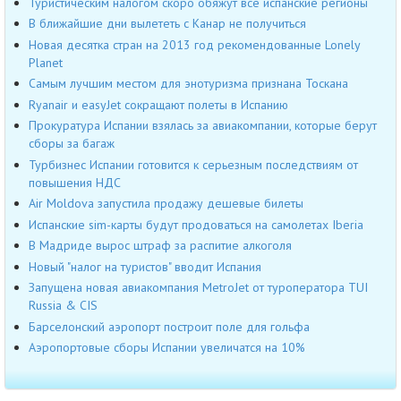
Туристическим налогом скоро обяжут все испанские регионы
В ближайшие дни вылететь с Канар не получиться
Новая десятка стран на 2013 год рекомендованные Lonely
Planet
Самым лучшим местом для энотуризма признана Тоскана
Ryanair и easyJet сокращают полеты в Испанию
Прокуратура Испании взялась за авиакомпании, которые берут
сборы за багаж
Турбизнес Испании готовится к серьезным последствиям от
повышения НДС
Air Moldova запустила продажу дешевые билеты
Испанские sim-карты будут продоваться на самолетах Iberia
В Мадриде вырос штраф за распитие алкоголя
Новый "налог на туристов" вводит Испания
Запущена новая авиакомпания MetroJet от туроператора TUI
Russia & CIS
Барселонский аэропорт построит поле для гольфа
Аэропортовые сборы Испании увеличатся на 10%