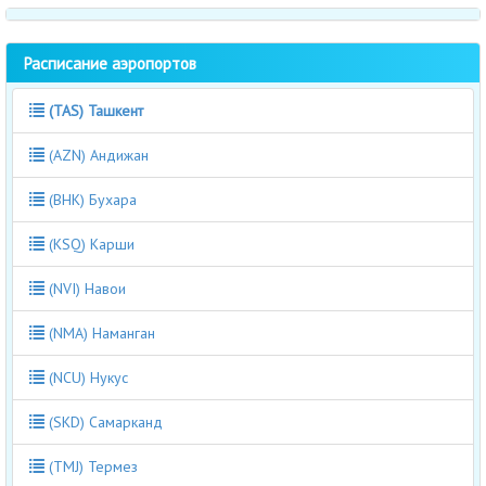
Расписание аэропортов
(TAS) Ташкент
(AZN) Андижан
(BHK) Бухара
(KSQ) Карши
(NVI) Навои
(NMA) Наманган
(NCU) Нукус
(SKD) Самарканд
(TMJ) Термез