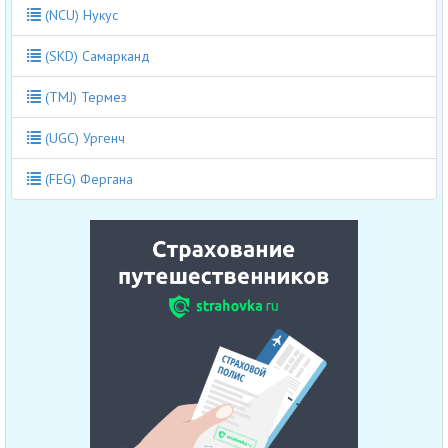
(NCU) Нукус
(SKD) Самарканд
(TMJ) Термез
(UGC) Ургенч
(FEG) Фергана