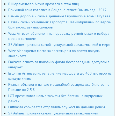
В Шереметьево Airbus врезался в стаю птиц
Причиной авиа коллапса в Лондоне станет Олимпиада - 2012
Cамые дорогие и самые дешевые Европейские зоны Duty Free
Назван самый "семейный" аэропорт в Великобритании по версии
британских авиапассажиров
Wizz Air ввел абонемент на перевозку ручной клади и выбора
места в самолете
S7 Airlines признана самой пунктуальной авиакомпанией в мире
Wizz Air закрепит место за пассажиром во время покупки
авиабилета
Emirates оснастила половину флота беспроводным доступом в
интернет
Estonian Air инвестирует в летние маршруты до 400 тыс евро на
каждую линию
Ryanair объявил о начале масштабной распродаже билетов по
Польше по 2,5 $
LOT презентовал новые тарифы без багажа на внутренних
рейсах
Lufthansa собирается отправлять лоу-кост на дальние рейсы
S7 Airlines признана самой пунктуальной авиакомпанией