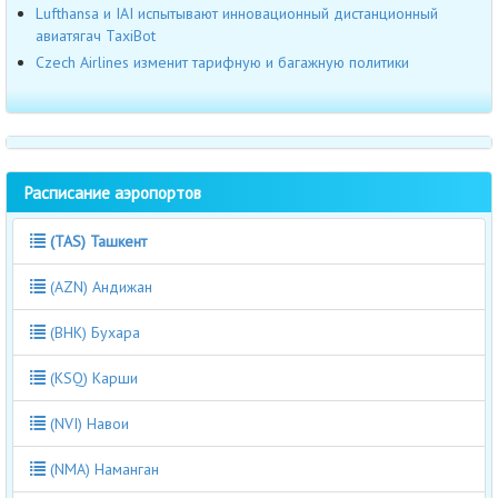
Lufthansa и IAI испытывают инновационный дистанционный
авиатягач TaxiBot
Czech Airlines изменит тарифную и багажную политики
Расписание аэропортов
(TAS) Ташкент
(AZN) Андижан
(BHK) Бухара
(KSQ) Карши
(NVI) Навои
(NMA) Наманган