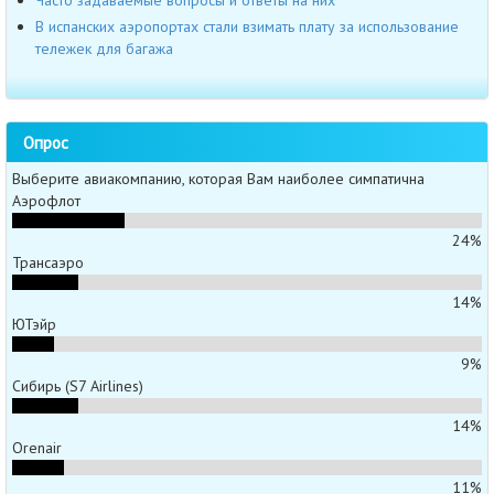
Часто задаваемые вопросы и ответы на них
В испанских аэропортах стали взимать плату за использование
тележек для багажа
Опрос
Выберите авиакомпанию, которая Вам наиболее симпатична
Аэрофлот
24%
Трансаэро
14%
ЮТэйр
9%
Сибирь (S7 Airlines)
14%
Orenair
11%