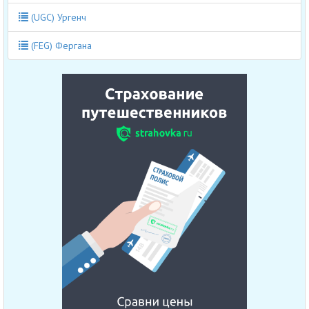
(UGC) Ургенч
(FEG) Фергана