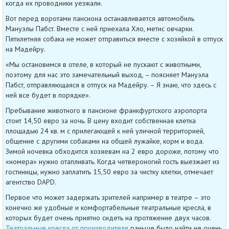
когда их проводники уезжали.
Вот перед воротами пансиона останавливается автомобиль
Мануэлы Пабст. Вместе с ней приехала Хло, метис овчарки.
Пятилетняя собака не может отправиться вместе с хозяйкой в отпуск
на Мадейру.
«Мы остановимся в отеле, в который не пускают с животными,
поэтому для нас это замечательный выход, – поясняет Мануэла
Пабст, отправляющаяся в отпуск на Мадейру. – Я знаю, что здесь с
ней все будет в порядке».
Пребывание животного в пансионе франкфуртского аэропорта
стоит 14,50 евро за ночь. В цену входит собственная клетка
площадью 24 кв. м с прилегающей к ней уличной территорией,
общение с другими собаками на общей лужайке, корм и вода.
Зимой ночевка обходится хозяевам на 2 евро дороже, потому что
«номера» нужно отапливать. Когда четвероногий гость выезжает из
гостиницы, нужно заплатить 15,50 евро за чистку клетки, отмечает
агентство DAPD.
Первое что может задержать зрителей например в театре – это
конечно же удобные и комфортабельные театральные кресла, в
которых будет очень приятно сидеть на протяжение двух часов.
Театральные кресла от производителя
раньше было найти не очень