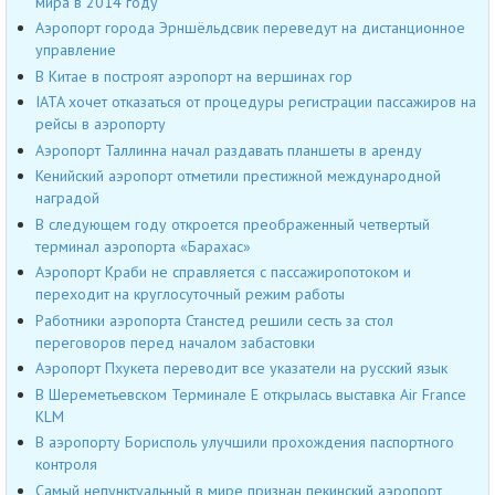
мира в 2014 году
Аэропорт города Эрншёльдсвик переведут на дистанционное
управление
В Китае в построят аэропорт на вершинах гор
IATA хочет отказаться от процедуры регистрации пассажиров на
рейсы в аэропорту
Аэропорт Таллинна начал раздавать планшеты в аренду
Кенийский аэропорт отметили престижной международной
наградой
В следующем году откроется преображенный четвертый
терминал аэропорта «Барахас»
Аэропорт Краби не справляется с пассажиропотоком и
переходит на круглосуточный режим работы
Работники аэропорта Станстед решили сесть за стол
переговоров перед началом забастовки
Аэропорт Пхукета переводит все указатели на русский язык
В Шереметьевском Терминале Е открылась выставка Air France
KLM
В аэропорту Борисполь улучшили прохождения паспортного
контроля
Cамый непунктуальный в мире признан пекинский аэропорт