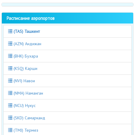
Расписание аэропортов
(TAS) Ташкент
(AZN) Андижан
(BHK) Бухара
(KSQ) Карши
(NVI) Навои
(NMA) Наманган
(NCU) Нукус
(SKD) Самарканд
(TMJ) Термез