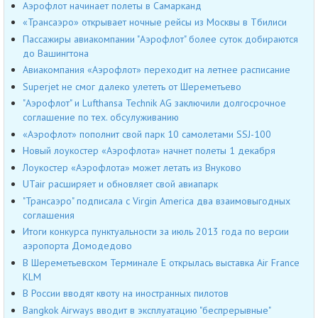
Аэрофлот начинает полеты в Самарканд
«Трансаэро» открывает ночные рейсы из Москвы в Тбилиси
Пассажиры авиакомпании "Аэрофлот" более суток добираются
до Вашингтона
Авиакомпания «Аэрофлот» переходит на летнее расписание
Superjet не смог далеко улететь от Шереметьево
"Аэрофлот" и Lufthansa Technik AG заключили долгосрочное
соглашение по тех. обсулуживанию
«Аэрофлот» пополнит свой парк 10 самолетами SSJ-100
Новый лоукостер «Аэрофлота» начнет полеты 1 декабря
Лоукостер «Аэрофлота» может летать из Внуково
UTair расширяет и обновляет свой авиапарк
"Трансаэро" подписала с Virgin America два взаимовыгодных
соглашения
Итоги конкурса пунктуальности за июль 2013 года по версии
аэропорта Домодедово
В Шереметьевском Терминале Е открылась выставка Air France
KLM
В России вводят квоту на иностранных пилотов
Bangkok Airways вводит в эксплуатацию "беспрерывные"