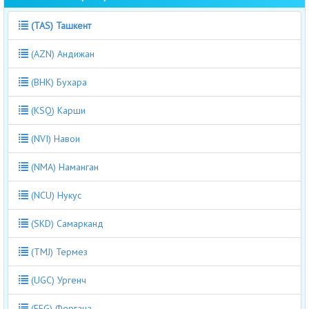
(TAS) Ташкент
(AZN) Андижан
(BHK) Бухара
(KSQ) Карши
(NVI) Навои
(NMA) Наманган
(NCU) Нукус
(SKD) Самарканд
(TMJ) Термез
(UGC) Ургенч
(FEG) Фергана