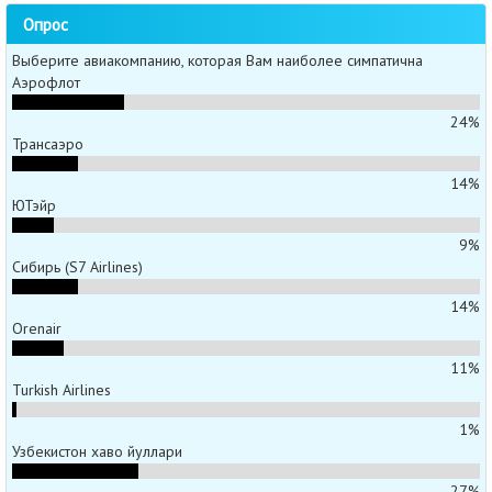
Опрос
Выберите авиакомпанию, которая Вам наиболее симпатична
Аэрофлот
24%
Трансаэро
14%
ЮТэйр
9%
Сибирь (S7 Airlines)
14%
Orenair
11%
Turkish Airlines
1%
Узбекистон хаво йуллари
27%