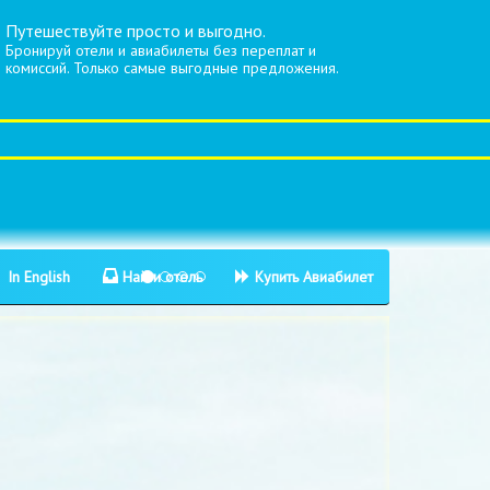
Путешествуйте просто и выгодно.
Бронируй отели и авиабилеты без переплат и
комиссий. Только самые выгодные предложения.
In English
Найти отель
Купить Авиабилет