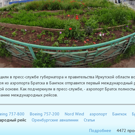
щили в пресс-службе губернатора и правительства Иркутской области во
ря из аэропорта Братска в Бангкок отправится первый международный 
ой основе. Как подчеркнули в пресс-службе, - аэропорт Братск полность
ванию международных рейсов.
eing 737-800
Boeing 757-200
Nord Wind
аэропорт
Бангкок
Б
ародный рейс
Оренбургские авиалинии
Статьи
Подробнее
4472 про