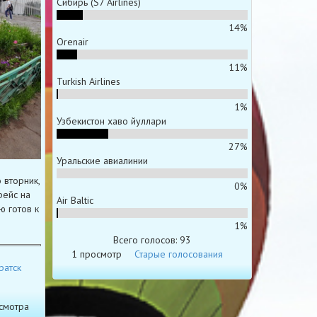
Сибирь (S7 Airlines)
14%
Orenair
11%
Turkish Airlines
1%
Узбекистон хаво йуллари
27%
Уральские авиалинии
 вторник,
0%
рейс на
Air Baltic
ю готов к
1%
Всего голосов: 93
1 просмотр
Старые голосования
ратск
смотра