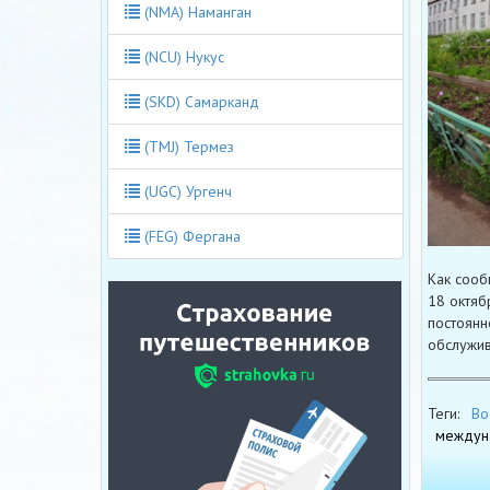
(NMA) Наманган
(NCU) Нукус
(SKD) Самарканд
(TMJ) Термез
(UGC) Ургенч
(FEG) Фергана
Как сооб
18 октяб
постоянн
обслужи
Теги:
Bo
междун