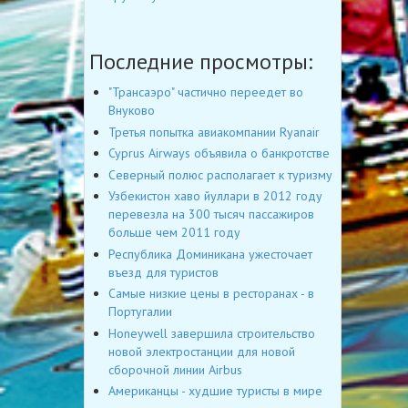
Последние просмотры:
"Трансаэро" частично переедет во
Внуково
Третья попытка авиакомпании Ryanair
Cyprus Airways объявила о банкротстве
Северный полюс располагает к туризму
Узбекистон хаво йуллари в 2012 году
перевезла на 300 тысяч пассажиров
больше чем 2011 году
Республика Доминикана ужесточает
въезд для туристов
Самые низкие цены в ресторанах - в
Португалии
Honeywell завершила строительство
новой электростанции для новой
сборочной линии Airbus
Американцы - худшие туристы в мире