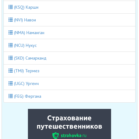
(KSQ) Карши
(NVI) Навои
(NMA) Наманган
(NCU) Нукус
(SKD) Самарканд
(TMJ) Термез
(UGC) Ургенч
(FEG) Фергана