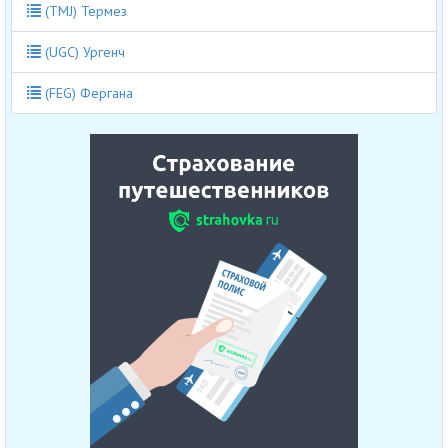
(TMJ) Термез
(UGC) Ургенч
(FEG) Фергана