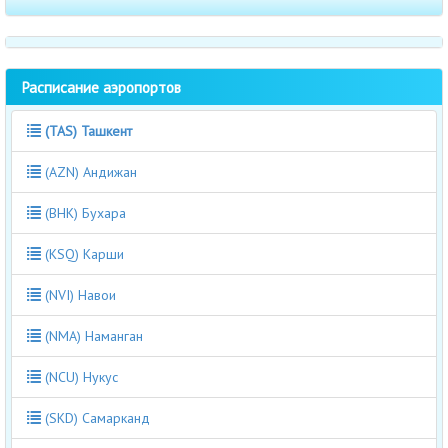
Расписание аэропортов
(TAS) Ташкент
(AZN) Андижан
(BHK) Бухара
(KSQ) Карши
(NVI) Навои
(NMA) Наманган
(NCU) Нукус
(SKD) Самарканд