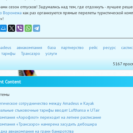
рами сезон отпусков! Задумались над тем, где отдохнуть - лучшее реш
из Воронежа
как раз организуются прямые перелеты туристической ком
»!
adeus
авиакомпания
база
партнерство
рейс
ресурс
саспи
тарифы
Трансаэро
услуги
5167 прос
nt Content
 темы
егическое сотрудничество между Amadeus и Kayak
альные стыковочные тарифы вводят Lufthansa и UTair
омпания «Аэрофлот» переходит на летнее расписание
омпания «Трансаэро» намерена засудить дебошира
дна авиакомпания на грани банкротства