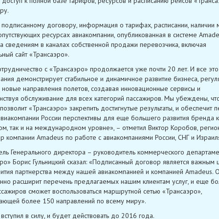
 доступ к полной базе тарифов, ресурсов и расписанию рейсов «Транса
ру.
 подписанному договору, информация о тарифах, расписании, наличии м
опутствующих ресурсах авиакомпании, опубликованная в системе Amade
а сведениям в каналах собственной продажи перевозчика, включая
ный сайт «Трансаэро».
трудничество с «Трансаэро» продолжается уже почти 20 лет. И все эт
ания демонстрирует стабильное и динамичное развитие бизнеса, регул
 новые направления полетов, создавая инновационные сервисы и
ствуя обслуживание для всех категорий пассажиров. Мы убеждены, чт
позволит «Трансаэро» закрепить достигнутые результаты, и обеспечит 
авиакомпании России перспективы для еще большего развития бренда к
ом, так и на международном уровне», – отметил Виктор Коробов, регио
 компании Amadeus по работе с авиакомпаниями России, СНГ и Израил
ель Генерального директора – руководитель коммерческого департаме
ро» Борис Гульницкий сказал: «Подписанный договор является важным 
вития партнерства между нашей авиакомпанией и компанией Amadeus. 
нно расширит перечень предлагаемых нашим клиентам услуг, и еще б
ссажиров сможет воспользоваться маршрутной сетью «Трансаэро»,
ающей более 150 направлений по всему миру».
вступил в силу, и будет действовать до 2016 года.