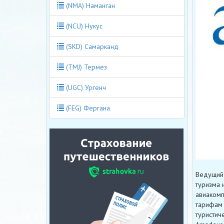
(NMA) Наманган
(NCU) Нукус
(SKD) Самарканд
(TMJ) Термез
(UGC) Ургенч
(FEG) Фергана
Ведущий 
туризма 
авиакомп
тарифам 
туристич