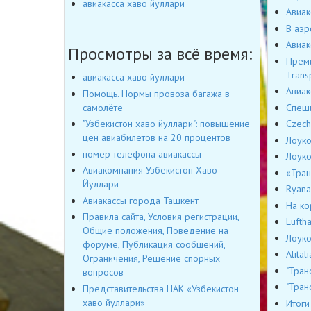
авиакасса хаво йуллари
Авиак
В аэр
Авиак
Просмотры за всё время:
Преми
Trans
авиакасса хаво йуллари
Авиак
Помощь. Нормы провоза багажа в
Спеши
самолёте
Czech
"Узбекистон хаво йуллари": повышение
цен авиабилетов на 20 процентов
Лоуко
номер телефона авиакассы
Лоуко
Авиакомпания Узбекистон Хаво
«Тран
Йуллари
Ryana
Авиакассы города Ташкент
На ко
Правила сайта, Условия регистрации,
Lufth
Общие положения, Поведение на
Лоуко
форуме, Публикация сообщений,
Alita
Ограничения, Решение спорных
"Тран
вопросов
"Тран
Представительства НАК «Узбекистон
хаво йуллари»
Итоги