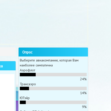
Опрос
Выберите авиакомпанию, которая Вам
наиболее симпатична
жа
Аэрофлот
24%
Трансаэро
14%
ЮТэйр
9%