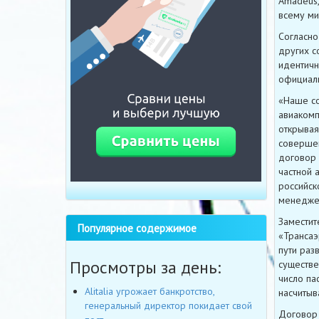
Amadeus,
всему ми
Согласно
других с
идентичн
официаль
«Наше со
авиакомп
открывая
совершен
договор 
частной 
российск
менеджер
Заместит
Популярное содержимое
«Трансаэ
пути раз
Просмотры за день:
существе
число па
Alitalia угрожает банкротство,
насчитыв
генеральный директор покидает свой
Договор 