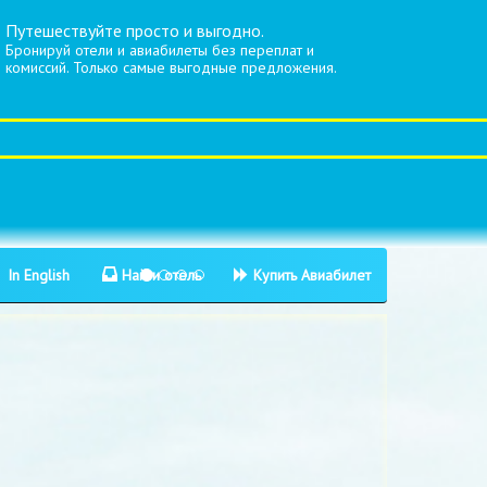
Путешествуйте просто и выгодно.
Бронируй отели и авиабилеты без переплат и
комиссий. Только самые выгодные предложения.
In English
Найти отель
Купить Авиабилет