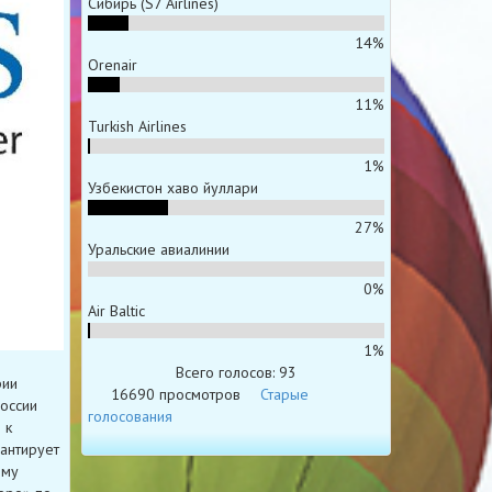
Сибирь (S7 Airlines)
14%
Orenair
11%
Turkish Airlines
1%
Узбекистон хаво йуллари
27%
Уральские авиалинии
0%
Air Baltic
1%
Всего голосов: 93
рии
16690 просмотров
Старые
оссии
голосования
 к
антирует
ему