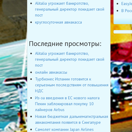
Alitalia угрожает банкротство,
EasyJ
генеральный директор покидает свой
В Рос
пост
круглосуточная авиакасса
Последние просмотры:
Alitalia угрожает банкротство,
генеральный директор покидает свой
пост
онлайн авиакассы
Турбизнес Испании готовится к
серьезным последствиям от повышения
НДС
Из-за введения в ЕС нового налога
Пекин заблокировал покупку 10
лайнеров Airbus
Новая бюджетная дальнемагистральная
авиакомпания появится в Сингапуре
Самолет компании Japan Airlines