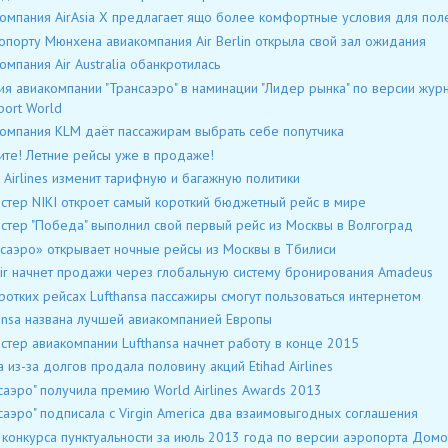
омпания AirAsia X предлагает ящо более комфортные условия для пол
опорту Мюнхена авиакомпания Air Berlin открыла свой зал ожидания
омпания Air Australia обанкротилась
я авиакомпании "Трансаэро" в наминации "Лидер рынка" по версии журн
port World
омпания KLM даёт пассажирам выбрать себе попутчика
те! Летние рейсы уже в продаже!
 Airlines изменит тарифную и багажную политики
стер NIKI откроет самый короткий бюджетный рейс в мире
стер "Победа" выполнил свой первый рейс из Москвы в Волгоград
саэро» открывает ночные рейсы из Москвы в Тбилиси
ir начнет продажи через глобальную систему бронирования Amadeus
ротких рейсах Lufthansa пассажиры смогут пользоваться интернетом
ansa названа лучшей авиакомпанией Европы
стер авиакомпании Lufthansa начнет работу в конце 2015
lia из-за долгов продала половину акций Etihad Airlines
саэро" получила премию World Airlines Awards 2013
саэро" подписала с Virgin America два взаимовыгодных соглашения
 конкурса пунктуальности за июль 2013 года по версии аэропорта До