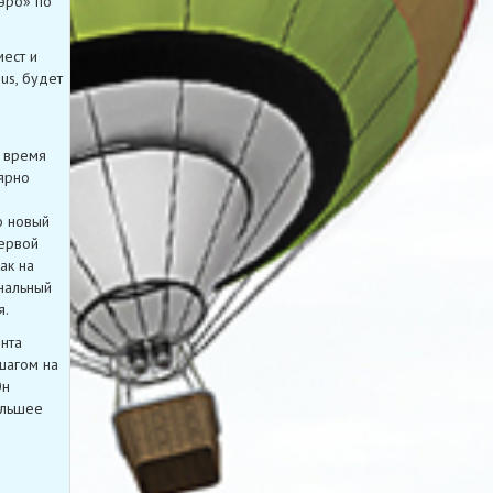
эро» по
ест и
us, будет
о время
ярно
о новый
первой
ак на
нальный
я.
нта
шагом на
Он
ольшее