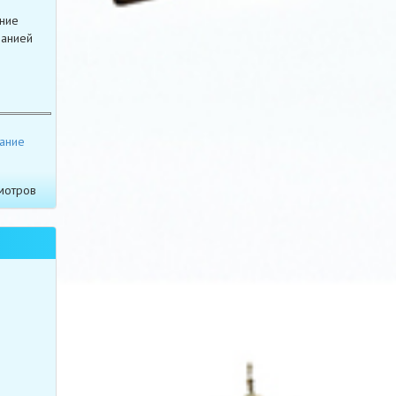
ение
панией
сание
мотров