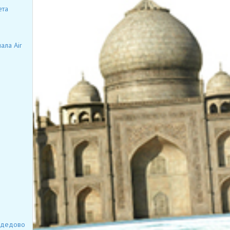
ета
ала Air
модедово