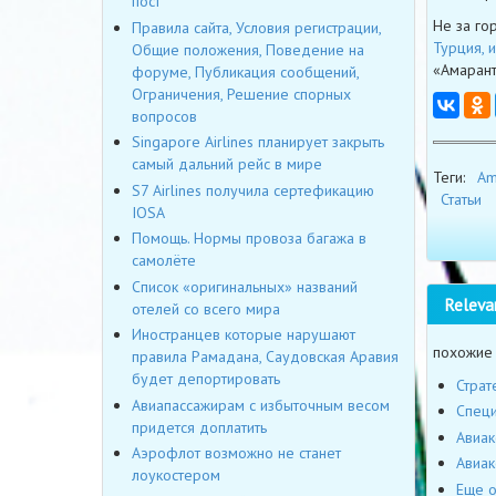
пост
Не за го
Правила сайта, Условия регистрации,
Турция, 
Общие положения, Поведение на
«Амарант
форуме, Публикация сообщений,
Ограничения, Решение спорных
вопросов
Singapore Airlines планирует закрыть
самый дальний рейс в мире
Теги:
Am
S7 Airlines получила сертефикацию
Статьи
IOSA
Помощь. Нормы провоза багажа в
самолёте
Список «оригинальных» названий
Releva
отелей со всего мира
Иностранцев которые нарушают
похожие
правила Рамадана, Саудовская Аравия
будет депортировать
Страт
Авиапассажирам с избыточным весом
Специ
придется доплатить
Авиак
Аэрофлот возможно не станет
Авиак
лоукостером
Еще о