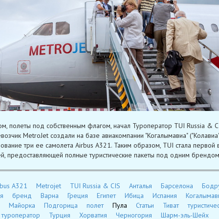
ом, полеты под собственным флагом, начал Туроператор TUI Russia & C
возчик MetroJet создали на базе авиакомпании "Когалымавиа" ("Колавиа"
зование три ее самолета Airbus A321. Таким образом, TUI стала первой 
й, предоставляющей полные туристические пакеты под одним брендом
rbus A321
Metrojet
TUI Russia & CIS
Анталья
Барселона
Бодр
я
бренд
Варна
Греция
Египет
Ибица
Испания
Когалымав
Майорка
Подгорица
полет
Пула
Статьи
Тиват
туристиче
туроператор
Турция
Хорватия
Черногория
Шарм-эль-Шейх