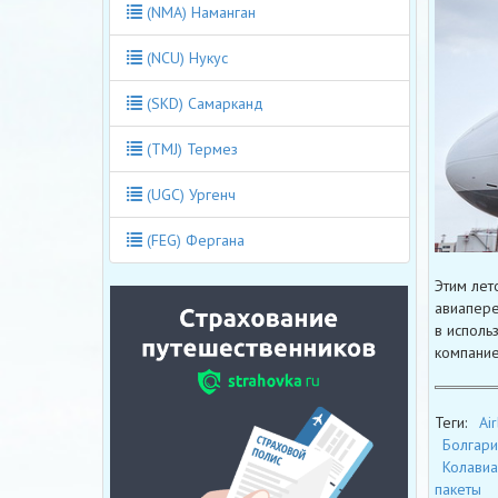
(NMA) Наманган
(NCU) Нукус
(SKD) Самарканд
(TMJ) Термез
(UGC) Ургенч
(FEG) Фергана
Этим лет
авиапере
в исполь
компание
Теги:
Ai
Болгари
Колавиа
пакеты