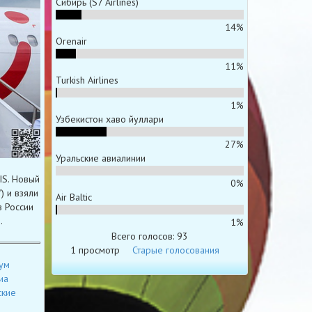
Сибирь (S7 Airlines)
14%
Orenair
11%
Turkish Airlines
1%
Узбекистон хаво йуллари
27%
Уральские авиалинии
IS. Новый
0%
) и взяли
Air Baltic
в России
.
1%
Всего голосов: 93
1 просмотр
Старые голосования
ум
иа
ские