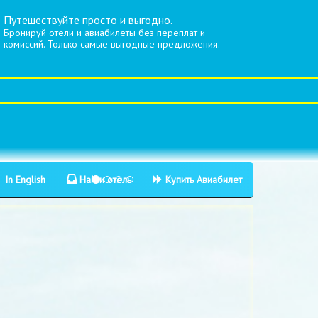
Путешествуйте просто и выгодно.
Бронируй отели и авиабилеты без переплат и
комиссий. Только самые выгодные предложения.
In English
Найти отель
Купить Авиабилет