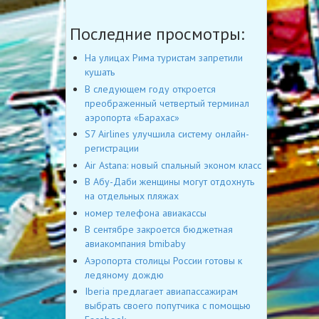
Последние просмотры:
На улицах Рима туристам запретили
кушать
В следующем году откроется
преображенный четвертый терминал
аэропорта «Барахас»
S7 Airlines улучшила систему онлайн-
регистрации
Air Astana: новый спальный эконом класс
В Абу-Даби женщины могут отдохнуть
на отдельных пляжах
номер телефона авиакассы
В сентябре закроется бюджетная
авиакомпания bmibaby
Аэропорта столицы России готовы к
ледяному дождю
Iberia предлагает авиапассажирам
выбрать своего попутчика с помощью