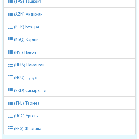
(TAS) Ташкент
(AZN) Андижан
(BHK) Бухара
(KSQ) Карши
(NVI) Навои
(NMA) Наманган
(NCU) Нукус
(SKD) Самарканд
(TMJ) Термез
(UGC) Ургенч
(FEG) Фергана