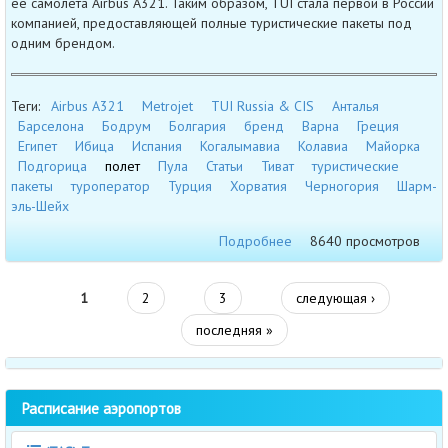
ее самолета Airbus A321. Таким образом, TUI стала первой в России
компанией, предоставляющей полные туристические пакеты под
одним брендом.
Теги:
Airbus A321
Metrojet
TUI Russia & CIS
Анталья
Барселона
Бодрум
Болгария
бренд
Варна
Греция
Египет
Ибица
Испания
Когалымавиа
Колавиа
Майорка
Подгорица
полет
Пула
Статьи
Тиват
туристические
пакеты
туроператор
Турция
Хорватия
Черногория
Шарм-
эль-Шейх
Подробнее
8640 просмотров
1
2
3
следующая ›
последняя »
Расписание аэропортов