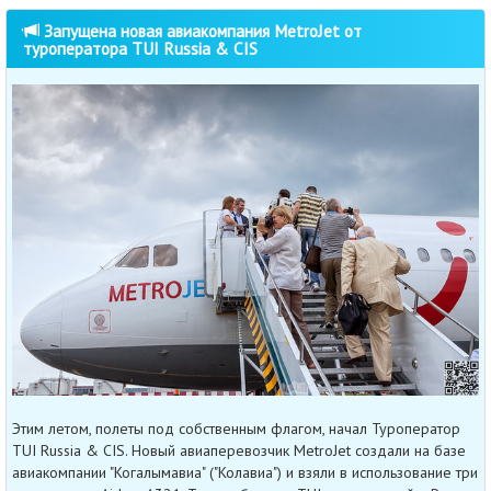
Запущена новая авиакомпания MetroJet от
туроператора TUI Russia & CIS
Этим летом, полеты под собственным флагом, начал Туроператор
TUI Russia & CIS. Новый авиаперевозчик MetroJet создали на базе
авиакомпании "Когалымавиа" ("Колавиа") и взяли в использование три