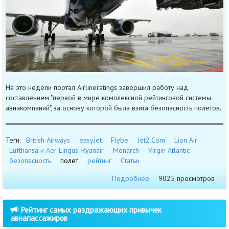
На это недели портал Airlineratings завершил работу над
составлением "первой в мире комплексной рейтинговой системы
авиакомпаний", за основу которой была взята безопасность полетов.
Теги:
British Airways
easyJet
Flybe
Jet2.Com
Lion Air
Lufthansa и Aer Lingus. Ryanair
Monarch
Virgin Atlantic
безопасность
полет
рейтинг
Статьи
Подробнее
9025 просмотров
Рейтинг самых раздражающих привычек
авиапассажиров