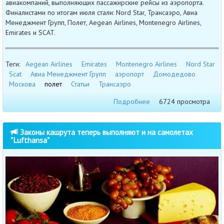
авиакомпаний, выполняющих пассажирские рейсы из аэропорта.
Финалистами по итогам июля стали: Nord Star, Трансаэро, Авиа
Менеджмент Групп, Полет, Aegean Airlines, Montenegro Airlines,
Emirates и SCAT.
Теги:
Aegean Airlines
Emirates
Montenegro Airlines
Nord Star
Scat
Авиа Менеджмент Групп
аэропорт
Домодедово
Москова
полет
Статьи
Трансаэро
Подробнее
6724 просмотра
Законы кашрута теперь выполняют и на самолетах
"Lufthansa"