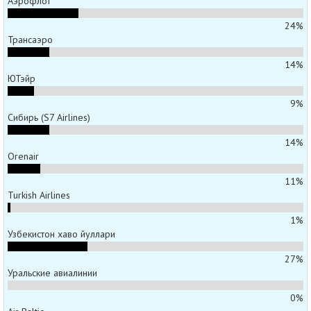
Аэрофлот
24%
Трансаэро
14%
ЮТэйр
9%
Сибирь (S7 Airlines)
14%
Orenair
11%
Turkish Airlines
1%
Узбекистон хаво йуллари
27%
Уральские авиалинии
0%