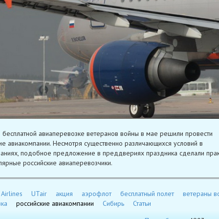
 бесплатной авиаперевозке ветеранов войны в мае решили провести
ие авиакомпании. Несмотря существенно различающихся условий в
аниях, подобное предложение в преддвериях праздника сделали прак
лярные российские авиаперевозчики.
Airlines
UTair
акция
аэрофлот
бесплатный полет
ветераны в
зка
российские авиакомпании
Сибирь
Статьи