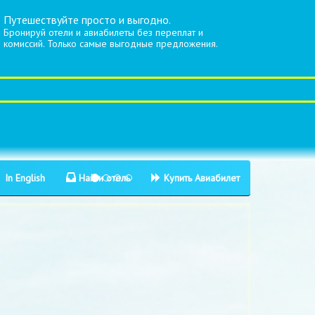
Путешествуйте просто и выгодно.
Бронируй отели и авиабилеты без переплат и
комиссий. Только самые выгодные предложения.
In English
Найти отель
Купить Авиабилет