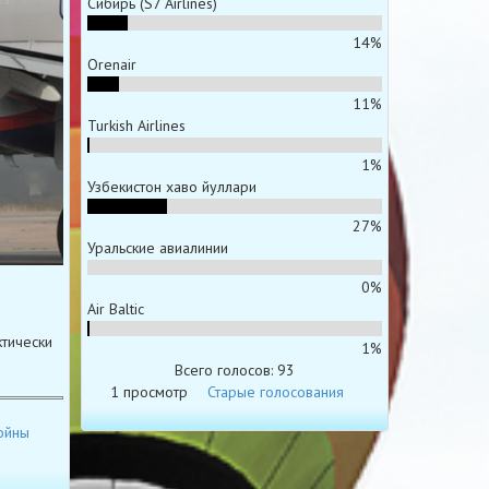
Сибирь (S7 Airlines)
14%
Orenair
11%
Turkish Airlines
1%
Узбекистон хаво йуллари
27%
Уральские авиалинии
0%
Air Baltic
тически
1%
Всего голосов: 93
1 просмотр
Старые голосования
ойны