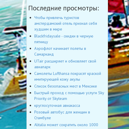
Последние просмотры:
Чтобы привлечь туристов
амстердамский отель признал себя
худшим в мире
Blackfridaysale - скидки в черную
пятницу
Аэрофлот начинает полеты в
Самарканд
UTair расширяет и обновляет свой
авиапарк
Самолеты Lufthansa покрасят краской
имитирующей кожу акулы
Список безопасных мест в Мексике
Быстрый проход с помощью услуги Sky
Priority от Skyteam
круглосуточная авиакасса
Розовый автобус для женщин в
Стамбуле
Alitalia может сократить около 1000