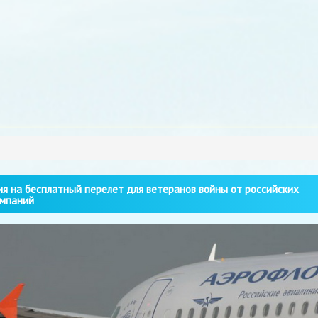
я на бесплатный перелет для ветеранов войны от российских
мпаний