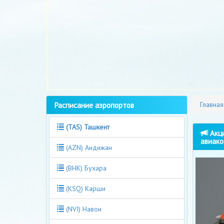
Расписание аэропортов
Главная
(TAS) Ташкент
Акци
авиако
(AZN) Андижан
(BHK) Бухара
(KSQ) Карши
(NVI) Навои