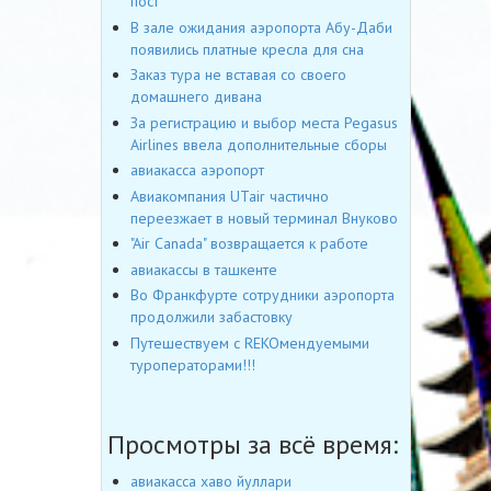
пост
В зале ожидания аэропорта Абу-Даби
появились платные кресла для сна
Заказ тура не вставая со своего
домашнего дивана
За регистрацию и выбор места Pegasus
Airlines ввела дополнительные сборы
авиакасса аэропорт
Авиакомпания UTair частично
переезжает в новый терминал Внуково
"Air Canada" возвращается к работе
авиакассы в ташкенте
Во Франкфурте сотрудники аэропорта
продолжили забастовку
Путешествуем с REKOмендуемыми
туроператорами!!!
Просмотры за всё время:
авиакасса хаво йуллари