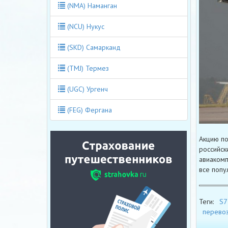
(NMA) Наманган
(NCU) Нукус
(SKD) Самарканд
(TMJ) Термез
(UGC) Ургенч
(FEG) Фергана
Акцию по
российск
авиакомп
все попу
Теги:
S7 
перево