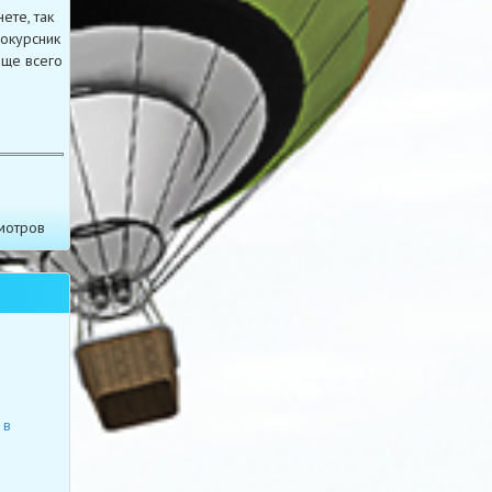
ете, так
сокурсник
още всего
мотров
 в