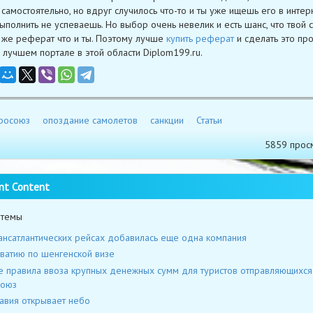
самостоятельно, но вдруг случилось что-то и ты уже ищешь его в интерн
выполнить не успеваешь. Но выбор очень невелик и есть шанс, что твой 
т же реферат что и ты. Поэтому лучше
купить реферат
и сделать это пр
 лучшем портале в этой области Diplom199.ru.
росоюз
опоздание самолетов
санкции
Статьи
5859 прос
nt Content
 темы
ансатлантических рейсах добавилась еще одна компания
ватию по шенгенской визе
 правила ввоза крупных денежных сумм для туристов отправляющихся
союз
вия открывает небо