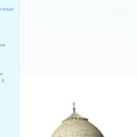
й клади
ете
ию
 $