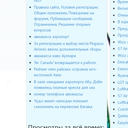
пост
Време
Правила сайта, Условия регистрации,
Весно
Общие положения, Поведение на
Отмен
форуме, Публикация сообщений,
В еди
Ограничения, Решение спорных
Предл
вопросов
Прогр
авиакасса аэропорт
Wizz 
За регистрацию и выбор места Pegasus
S7 Ai
Airlines ввела дополнительные сборы
Wizz 
авиакасса хаво йуллари
Emira
"Air Canada" возвращается к работе
Eston
Рейтинг пяти райских островов юго-
восточной Азии
Ryana
В зале ожидания аэропорта Абу-Даби
LOT п
появились платные кресла для сна
Lufth
номер телефона авиакассы
S7 Ai
Чудо жилет-чемодан поможет
Lufth
сэкономить на перевозке багажа
Czech
Qanta
EasyJ
Просмотры за всё время: