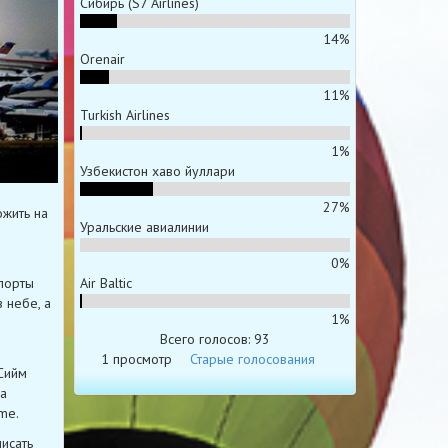
Сибирь (S7 Airlines)
14%
Orenair
11%
Turkish Airlines
1%
Узбекистон хаво йуллари
27%
ожить на
Уральские авиалинии
0%
Air Baltic
порты
 небе, а
1%
Всего голосов: 93
1 просмотр
Старые голосования
Сийм
а
me.
писать