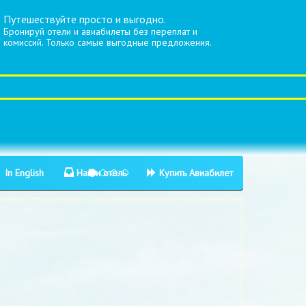
Путешествуйте просто и выгодно.
Бронируй отели и авиабилеты без переплат и
комиссий. Только самые выгодные предложения.
In English
Найти отель
Купить Авиабилет