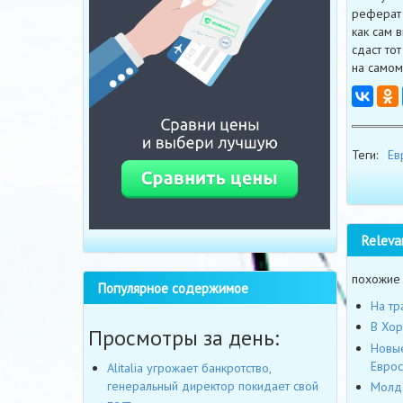
реферат 
как сам 
сдаст то
на самом
Теги:
Ев
Releva
похожие
Популярное содержимое
На тр
В Хор
Просмотры за день:
Новые
Евро
Alitalia угрожает банкротство,
генеральный директор покидает свой
Молда