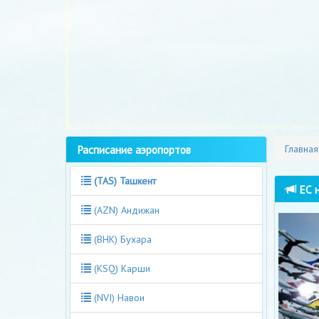
Расписание аэропортов
Главная
(TAS) Ташкент
ЕС н
(AZN) Андижан
(BHK) Бухара
(KSQ) Карши
(NVI) Навои