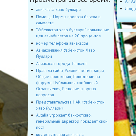
Air A
Лондо
авиакасса хаво йуллари
Помощь. Нормы провоза багажа в
самолёте
"Узбекистон хаво йуллари": повышение
цен авиабилетов на 20 процентов
номер телефона авиакассы
Авиакомпания Узбекистон Хаво
Йуллари
Авиакассы города Ташкент
Правила сайта, Условия регистрации,
Общие положения, Поведение на
форуме, Публикация сообщений,
Ограничения, Решение спорных
вопросов
Представительства НАК «Узбекистон
хаво йуллари»
Alitalia угрожает банкротство,
генеральный директор покидает свой
пост
круглосуточная авиакасса