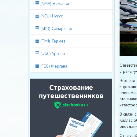
(NMA) Наманган
(NCU) Нукус
(SKD) Самарканд
(TMJ) Термез
(UGC) Ургенч
Ответств
(FEG) Фергана
страны-у
Этот год
Евросоюз
принимаю
это знач
катастро
В связи 
Каллас о
опоздани
От случа