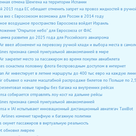
нная отмена Шенгена на территории Испании
й 2013 года ЕС обещает отменить запрет на провоз жидкостей в ручно
а виз с Евросоюзом возможна для России в 2014 году
ное воздушное пространство Евросоюза войдет Израиль
ожение "Открытое небо" для Евросоюза от ФАС
амма развития до 2025 года для Российского авиапрома
Air ввел абонемент на перевозку ручной клади и выбора места в самол
rlines признана самой пунктуальной авиакомпанией в мире
Air закрепит место за пассажиром во время покупки авиабилета
tes оснастила половину флота беспроводным доступом в интернет
ian Air инвестирует в летние маршруты до 400 тыс евро на каждую лин
ir объявил о начале масштабной распродаже билетов по Польше по 2,5
резентовал новые тарифы без багажа на внутренних рейсах
ansa собирается отправлять лоу-кост на дальние рейсы
rlines признана самой пунктуальной авиакомпанией
ansa и IAI испытывают инновационный дистанционный авиатягач TaxiBot
 Airlines изменит тарифную и багажную политики
s окунет пассажиров в виртуальную реальность
et обновил ливрею