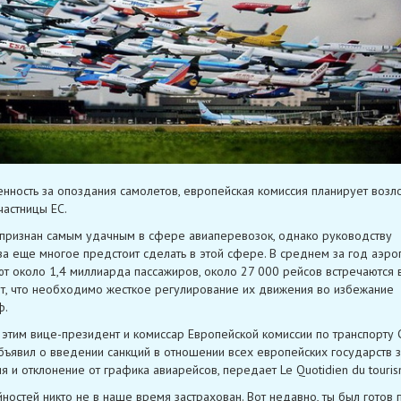
енность за опоздания самолетов, европейская комиссия планирует возл
частницы ЕС.
 признан самым удачным в сфере авиаперевозок, однако руководству
а еще многое предстоит сделать в этой сфере. В среднем за год аэро
т около 1,4 миллиарда пассажиров, около 27 000 рейсов встречаются в
ит, что необходимо жесткое регулирование их движения во избежание
ф.
с этим вице-президент и комиссар Европейской комиссии по транспорту 
бъявил о введении санкций в отношении всех европейских государств з
я и отклонение от графика авиарейсов, передает Le Quotidien du touris
йностей никто не в наше время застрахован. Вот недавно, ты был готов 