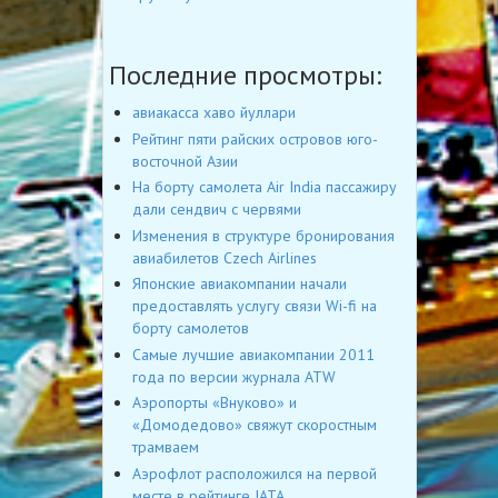
Последние просмотры:
авиакасса хаво йуллари
Рейтинг пяти райских островов юго-
восточной Азии
На борту самолета Air India пассажиру
дали сендвич с червями
Изменения в структуре бронирования
авиабилетов Czech Airlines
Японские авиакомпании начали
предоставлять услугу связи Wi-fi на
борту самолетов
Самые лучшие авиакомпании 2011
года по версии журнала ATW
Аэропорты «Внуково» и
«Домодедово» свяжут скоростным
трамваем
Аэрофлот расположился на первой
месте в рейтинге IATA