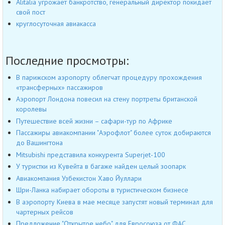
Alitalia угрожает банкротство, генеральный директор покидает
свой пост
круглосуточная авиакасса
Последние просмотры:
В парижском аэропорту облегчат процедуру прохождения
«трансферных» пассажиров
Аэропорт Лондона повесил на стену портреты британской
королевы
Путешествие всей жизни – сафари-тур по Африке
Пассажиры авиакомпании "Аэрофлот" более суток добираются
до Вашингтона
Mitsubishi представила конкурента Superjet-100
У туристки из Кувейта в багаже найден целый зоопарк
Авиакомпания Узбекистон Хаво Йуллари
Шри-Ланка набирает обороты в туристическом бизнесе
В аэропорту Киева в мае месяце запустят новый терминал для
чартерных рейсов
Предложение "Открытое небо" для Евросоюза от ФАС