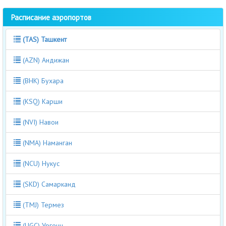
Расписание аэропортов
(TAS) Ташкент
(AZN) Андижан
(BHK) Бухара
(KSQ) Карши
(NVI) Навои
(NMA) Наманган
(NCU) Нукус
(SKD) Самарканд
(TMJ) Термез
(UGC) Ургенч