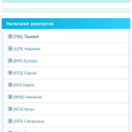
Расписание аэропортов
(TAS) Ташкент
(AZN) Андижан
(BHK) Бухара
(KSQ) Карши
(NVI) Навои
(NMA) Наманган
(NCU) Нукус
(SKD) Самарканд