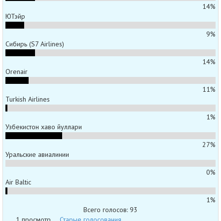
14%
ЮТэйр
9%
Сибирь (S7 Airlines)
14%
Orenair
11%
Turkish Airlines
1%
Узбекистон хаво йуллари
27%
Уральские авиалинии
0%
Air Baltic
1%
Всего голосов: 93
1 просмотр
Старые голосования