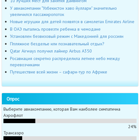
10 лучших мест для занятия дайвингом
У авиакомпании "Узбекистон хаво йуллари" значительно
увеличился пассажиропоток
Новые игрушки для детей появятся в самолетах Emirates Airline
В ОАЭ пытались провезти ребенка в чемодане
Установлен безвизовый режим с Македонией для россиян
Ппляжное безделье или познавательный отдых?
Qatar Airways получил лайнер Airbus А350
Росавиация секретно распределила летнее небо между
перевозчиками
Путешествие всей жизни – сафари-тур по Африке
Опрос
Выберите авиакомпанию, которая Вам наиболее симпатична
Аэрофлот
24%
Трансаэро