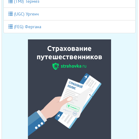
(TMJ) Термез
(UGC) Ургенч
(FEG) Фергана