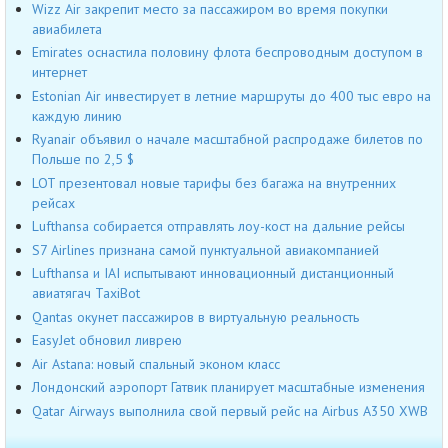
Wizz Air закрепит место за пассажиром во время покупки
авиабилета
Emirates оснастила половину флота беспроводным доступом в
интернет
Estonian Air инвестирует в летние маршруты до 400 тыс евро на
каждую линию
Ryanair объявил о начале масштабной распродаже билетов по
Польше по 2,5 $
LOT презентовал новые тарифы без багажа на внутренних
рейсах
Lufthansa собирается отправлять лоу-кост на дальние рейсы
S7 Airlines признана самой пунктуальной авиакомпанией
Lufthansa и IAI испытывают инновационный дистанционный
авиатягач TaxiBot
Qantas окунет пассажиров в виртуальную реальность
EasyJet обновил ливрею
Air Astana: новый спальный эконом класс
Лондонский аэропорт Гатвик планирует масштабные изменения
Qatar Airways выполнила свой первый рейс на Airbus A350 XWB