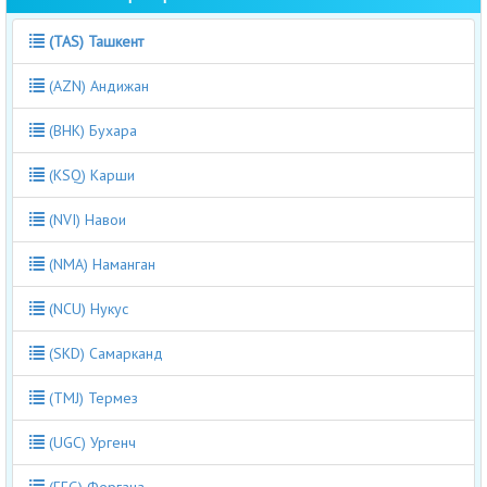
(TAS) Ташкент
(AZN) Андижан
(BHK) Бухара
(KSQ) Карши
(NVI) Навои
(NMA) Наманган
(NCU) Нукус
(SKD) Самарканд
(TMJ) Термез
(UGC) Ургенч
(FEG) Фергана