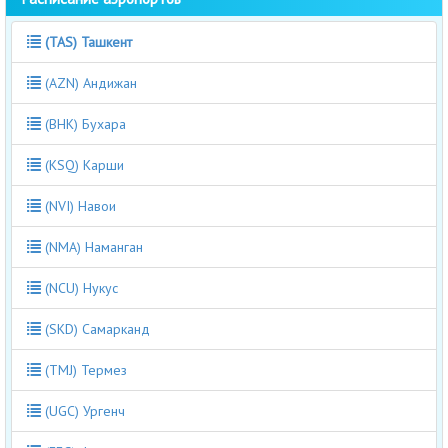
(TAS) Ташкент
(AZN) Андижан
(BHK) Бухара
(KSQ) Карши
(NVI) Навои
(NMA) Наманган
(NCU) Нукус
(SKD) Самарканд
(TMJ) Термез
(UGC) Ургенч