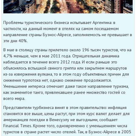
Проблемы туристического бизнеса испытывает Аргентина: в
частности, на данный момент в отелях на самом посещаемом
направление страны Буэнос-Айресе, заполняемость не превышает в
эти дни 40%.
В мае в столицу страны прилетело около 196 тысяч туристов, что на
4,7% меньше, чем в мае 2011 года. Отрицательная динамика
наблюдается в течение всего 2012 года. И если раньше это
объяснялось вспышкой свиного гриппа или закрытием маршрутов
из-за извержения вулкана, то в этом году объективных причин для
снижения турпотока нет, однако снижение продолжается.
Уменьшение интереса отмечает даже такое направление туризма,
как знаменитое танго, привлекавшее ранее множество гостей со
всего мира.
Представители турбизнеса винят в этом правительство: инфляция
становится все выше, цены растут, при этом курс валют делает для
американцев поездки в Венесуэлу не выгодными, сообщает
Financial Times. Кроме того, одновременно с уменьшением числа
туристов в стране растет число отелей. Так, в Буэнос-Айресе в 2005