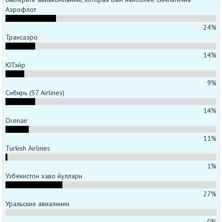
Аэрофлот
24%
Трансаэро
14%
ЮТэйр
9%
Сибирь (S7 Airlines)
14%
Orenair
11%
Turkish Airlines
1%
Узбекистон хаво йуллари
27%
Уральские авиалинии
0%