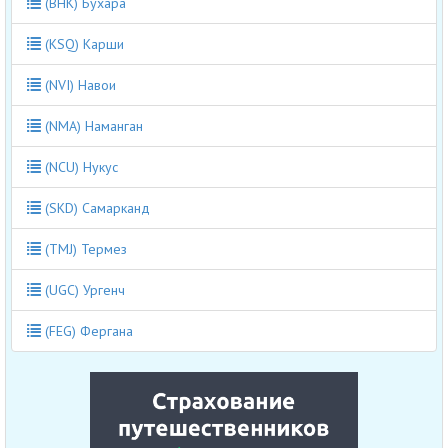
(BHK) Бухара
(KSQ) Карши
(NVI) Навои
(NMA) Наманган
(NCU) Нукус
(SKD) Самарканд
(TMJ) Термез
(UGC) Ургенч
(FEG) Фергана