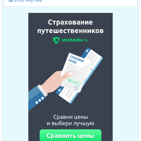
(FEG) Фергана