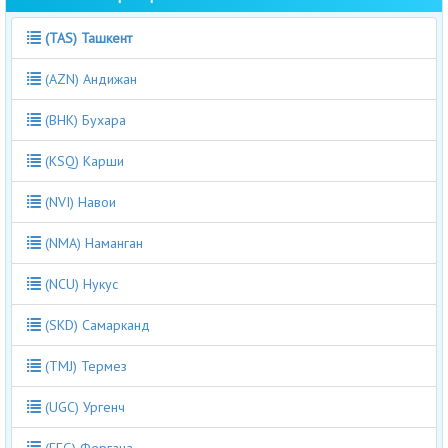
(TAS) Ташкент
(AZN) Андижан
(BHK) Бухара
(KSQ) Карши
(NVI) Навои
(NMA) Наманган
(NCU) Нукус
(SKD) Самарканд
(TMJ) Термез
(UGC) Ургенч