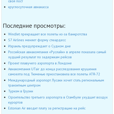
свой пост
круглосуточная авиакасса
Последние просмотры:
WindJet прекращает все полеты из-за банкротства
S7 Airlines меняет форму стюардесс
Израиль предупреждает о Судном дне
Российская авиакомпания «Руслайн» в апреле показала самый
худший результат по задержкам рейсов
Проект плавучего аэропорта в Лондоне
Авиакомпания UTair до конца расследования крушения
самоелта под Тюменью приостановила все полеты ATR-72
Международный аэропорт Лусаки хочет стать региональным
транзитным центром
Туризм в Грузии
Строительство третьего аэропорта в Стамбуле ухудшит воздух
курортов
Estonian Air вводит плату за регистрацию на рейс